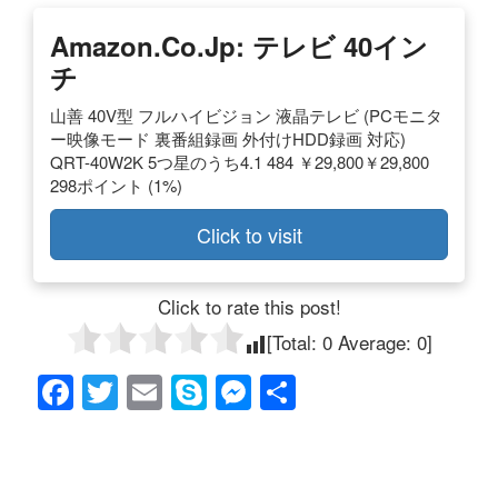
Amazon.co.jp: テレビ 40イン
チ
山善 40V型 フルハイビジョン 液晶テレビ (PCモニタ
ー映像モード 裏番組録画 外付けHDD録画 対応)
QRT-40W2K 5つ星のうち4.1 484 ￥29,800￥29,800
298ポイント (1%)
Click to visit
Click to rate this post!
[Total:
0
Average:
0
]
F
T
E
S
M
共
a
wi
m
ky
e
有
c
tt
ail
p
ss