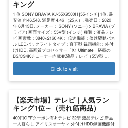
キング
1 位 SONY BRAVIA KJ-55X9500H [55インチ] 1位. 最
安値 ¥146,548. 満足度 4.46 （25人）. 発売日：2020
年 6月13日. メーカー： SONY (ソニー) > BRAVIA (ブ
ラビア) 画面サイズ：55V型 (インチ) 種類：液晶テレ
ビ 画素数：3840×2160 4K： 倍速機能：倍速駆動パネ
ル LEDバックライトタイプ：直下型 録画機能：外付
けHDD. 高画質プロセッサー「X1 Ultimate」搭載の
BS/CS4Kチューナー内蔵4K液晶テレビ（55V型 …
Click to visit
【楽天市場】テレビ | 人気ラン
キング1位～（売れ筋商品）
400円OFFクーポン有♪ テレビ 32型 液晶テレビ 新品
一人暮らし アイリスオーヤマ 外付けHDD録画機能付