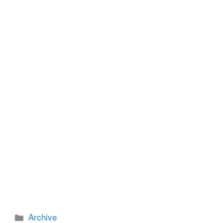
e
er
e
e
b
n
o
g
o
er
k
カ
Archive