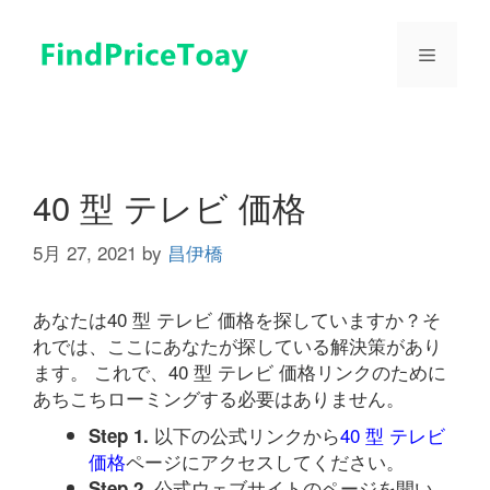
コ
ン
メ
テ
ン
ツ
ニ
へ
ス
ュ
キ
40 型 テレビ 価格
ッ
プ
5月 27, 2021
by
昌伊橋
ー
あなたは40 型 テレビ 価格を探していますか？そ
れでは、ここにあなたが探している解決策があり
ます。 これで、40 型 テレビ 価格リンクのために
あちこちローミングする必要はありません。
以下の公式リンクから
40 型 テレビ
Step 1.
価格
ページにアクセスしてください。
公式ウェブサイトのページを開い
Step 2.