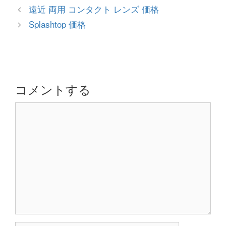
テ
投
遠近 両用 コンタクト レンズ 価格
ゴ
稿
Splashtop 価格
リ
ナ
ー
ビ
ゲ
ー
シ
コメントする
ョ
コ
ン
メ
ン
ト