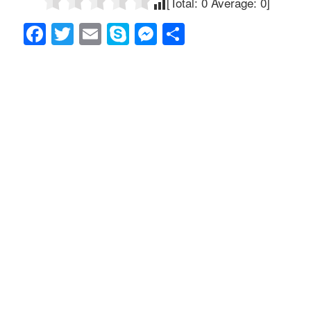
[Total:
0
Average:
0
]
F
T
E
S
M
共
a
wi
m
ky
e
有
c
tt
ail
p
ss
e
er
e
e
b
n
o
g
o
er
k