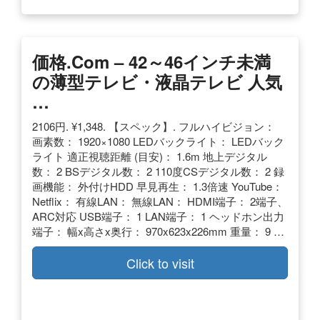
価格.com – 42～46インチ未満
の薄型テレビ・液晶テレビ 人気
…
2106円. ¥1,348. 【スペック】. フルハイビジョン：
画素数： 1920×1080 LEDバックライト： LEDバック
ライト 適正視聴距離 (目安)： 1.6m 地上デジタル
数： 2 BSデジタル数： 2 110度CSデジタル数： 2 録
画機能： 外付けHDD 早見再生： 1.3倍速 YouTube：
Netflix： 有線LAN： 無線LAN： HDMI端子： 2端子、
ARC対応 USB端子： 1 LAN端子： 1 ヘッドホン出力
端子： 幅x高さx奥行： 970x623x226mm 重量： 9 …
Click to visit