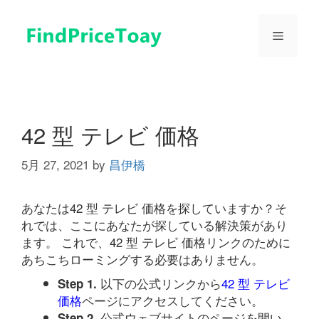
コ
ン
メ
テ
ン
ツ
ニ
へ
ス
ュ
キ
42 型 テレビ 価格
ッ
プ
5月 27, 2021
by
昌伊橋
ー
あなたは42 型 テレビ 価格を探していますか？そ
れでは、ここにあなたが探している解決策があり
ます。 これで、42 型 テレビ 価格リンクのために
あちこちローミングする必要はありません。
以下の公式リンクから
42 型 テレビ
Step 1.
価格
ページにアクセスしてください。
公式ウェブサイトのページを開い
Step 2.