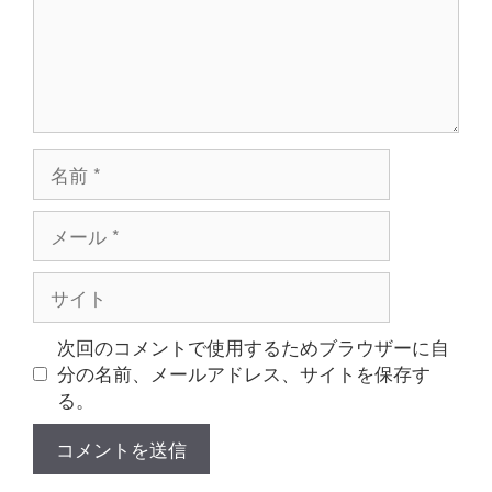
名
前
メ
ー
ル
サ
イ
ト
次回のコメントで使用するためブラウザーに自
分の名前、メールアドレス、サイトを保存す
る。