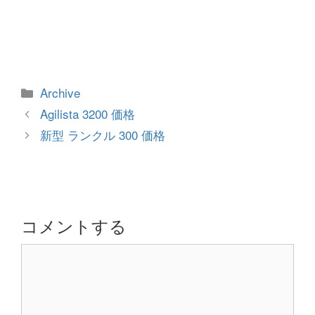
カ
Archive
テ
投
Agilista 3200 価格
ゴ
稿
新型 ランクル 300 価格
リ
ナ
ー
ビ
ゲ
ー
シ
コメントする
ョ
コ
ン
メ
ン
ト