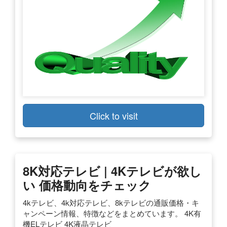
Click to visit
8K対応テレビ | 4Kテレビが欲し
い 価格動向をチェック
4kテレビ、4k対応テレビ、8kテレビの通販価格・キ
ャンペーン情報、特徴などをまとめています。 4K有
機ELテレビ 4K液晶テレビ