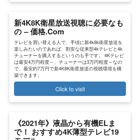
新4K8K衛星放送視聴に必要なも
の – 価格.com
テレビを買い替える人で、手頃に新4k8k衛星放送を
楽しみたいのであれば、割安な従来型4kテレビと4k
チューナーを購入するというのも手です。 4Kテレビ
は最安4万円程度～、チューナーは3万円程度～なの
で、最安約7万円で新4K8K衛星放送の視聴環境を構
築できます。
Click to visit
《2021年》液晶から有機ELま
で！ おすすめ4K薄型テレビ19