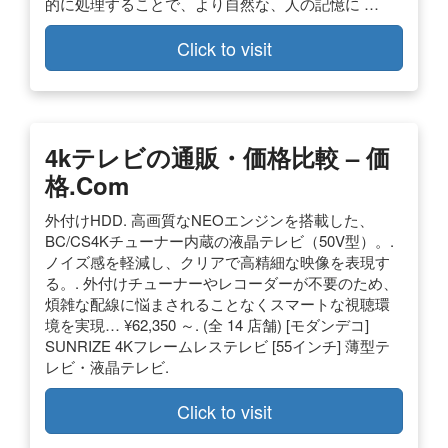
的に処理することで、より自然な、人の記憶に …
Click to visit
4kテレビの通販・価格比較 – 価
格.com
外付けHDD. 高画質なNEOエンジンを搭載した、
BC/CS4Kチューナー内蔵の液晶テレビ（50V型）。.
ノイズ感を軽減し、クリアで高精細な映像を表現す
る。. 外付けチューナーやレコーダーが不要のため、
煩雑な配線に悩まされることなくスマートな視聴環
境を実現… ¥62,350 ～. (全 14 店舗) [モダンデコ]
SUNRIZE 4Kフレームレステレビ [55インチ] 薄型テ
レビ・液晶テレビ.
Click to visit