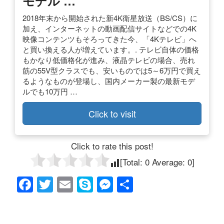
モデル …
2018年末から開始された新4K衛星放送（BS/CS）に
加え、インターネットの動画配信サイトなどでの4K
映像コンテンツもそろってきた今、「4Kテレビ」へ
と買い換える人が増えています。. テレビ自体の価格
もかなり低価格化が進み、液晶テレビの場合、売れ
筋の55V型クラスでも、安いものでは5～6万円で買え
るようなものが登場し、国内メーカー製の最新モデ
ルでも10万円 …
Click to visit
Click to rate this post!
[Total:
0
Average:
0
]
F
T
E
S
M
共
a
wi
m
ky
e
有
c
tt
ail
p
ss