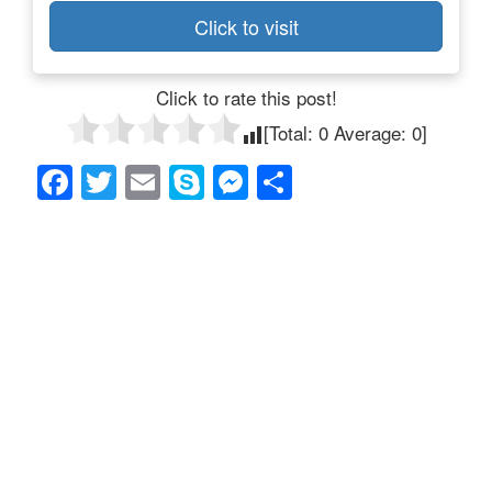
Click to visit
Click to rate this post!
[Total:
0
Average:
0
]
F
T
E
S
M
共
a
wi
m
ky
e
有
c
tt
ail
p
ss
e
er
e
e
b
n
o
g
o
er
k