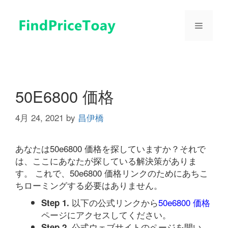
コ
ン
メ
テ
ン
ツ
ニ
へ
ス
ュ
キ
50E6800 価格
ッ
プ
4月 24, 2021
by
昌伊橋
ー
あなたは50e6800 価格を探していますか？それで
は、ここにあなたが探している解決策がありま
す。 これで、50e6800 価格リンクのためにあちこ
ちローミングする必要はありません。
以下の公式リンクから
50e6800 価格
Step 1.
ページにアクセスしてください。
公式ウェブサイトのページを開い
Step 2.