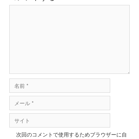
ョ
コ
ン
メ
ン
ト
名
前
メ
ー
ル
サ
イ
ト
次回のコメントで使用するためブラウザーに自