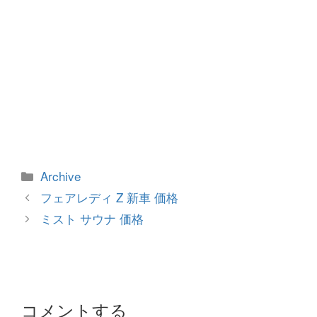
カ
Archive
テ
投
フェアレディ Z 新車 価格
ゴ
稿
ミスト サウナ 価格
リ
ナ
ー
ビ
ゲ
ー
シ
コメントする