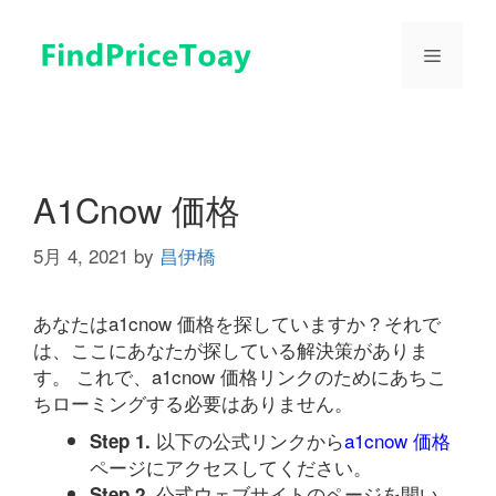
コ
ン
メ
テ
ン
ツ
ニ
へ
ス
ュ
キ
A1Cnow 価格
ッ
プ
5月 4, 2021
by
昌伊橋
ー
あなたはa1cnow 価格を探していますか？それで
は、ここにあなたが探している解決策がありま
す。 これで、a1cnow 価格リンクのためにあちこ
ちローミングする必要はありません。
以下の公式リンクから
a1cnow 価格
Step 1.
ページにアクセスしてください。
公式ウェブサイトのページを開い
Step 2.