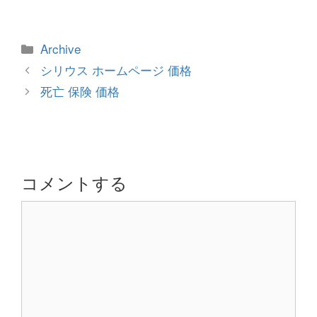
カ
Archive
テ
投
シリウス ホームページ 価格
ゴ
稿
死亡 保険 価格
リ
ナ
ー
ビ
ゲ
ー
シ
コメントする
ョ
コ
ン
メ
ン
ト