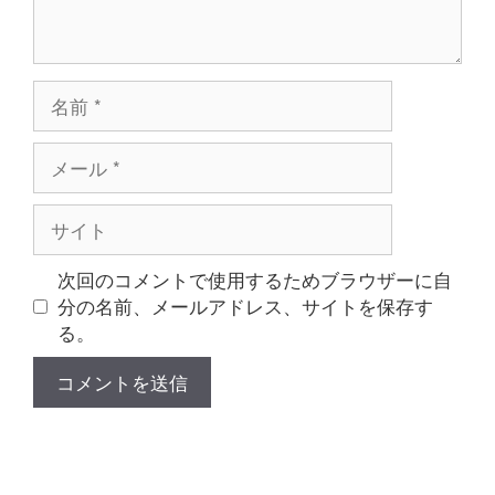
名
前
メ
ー
ル
サ
イ
ト
次回のコメントで使用するためブラウザーに自
分の名前、メールアドレス、サイトを保存す
る。