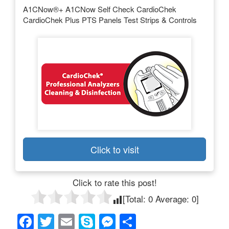
A1CNow®+ A1CNow Self Check CardioChek
CardioChek Plus PTS Panels Test Strips & Controls
Click to visit
Click to rate this post!
[Total:
0
Average:
0
]
F
T
E
S
M
共