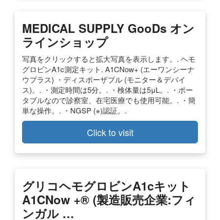
MEDICAL SUPPLY GooDs オン
ラインショップ
写真をクリックすると拡大写真を表示します。. ヘモ
グロビンA1c測定キット. A1CNow+ (エーワンシーナ
ウプラス) ・ディスポーザブル (モニター＆デバイ
ス)。. ・測定時間は5分。. ・検体量は5μL。. ・ポー
タブルなので診察室、在宅医療でも使用可能。. ・簡
単な操作。. ・NGSP (※)認証。.
Click to visit
グリコヘモグロビンA1cキット
A1CNow +® (製造販売企業:フィ
ンガル …