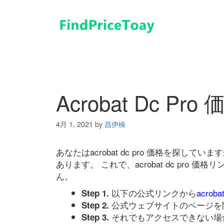
コ
ン
テ
ン
ツ
へ
ス
キ
Acrobat Dc Pro 
ッ
プ
4月 1, 2021
by
昌伊橋
あなたはacrobat dc pro 価格を探
あります。 これで、acrobat dc pr
ん。
以下の公式リンクから
acroba
Step 1.
公式ウェブサイトのページを
Step 2.
それでもアクセスできない場
Step 3.