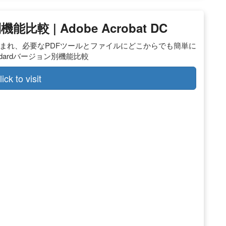
較 | Adobe Acrobat DC
t Cloudが含まれ、必要なPDFツールとファイルにどこからでも簡単に
andardバージョン別機能比較
lick to visit