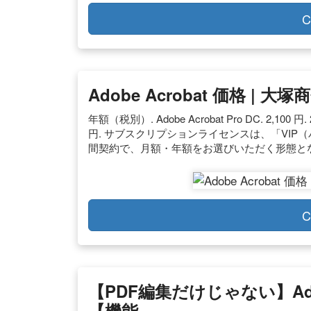
C
Adobe Acrobat 価格 | 大塚商会
年額（税別）. Adobe Acrobat Pro DC. 2,100 円. 22,
円. サブスクリプションライセンスは、「VI
間契約で、月額・年額をお選びいただく形態となっています。.
C
【PDF編集だけじゃない】Adob
【機能 …