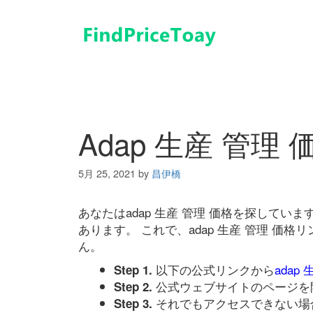
コ
ン
テ
ン
ツ
へ
ス
キ
Adap 生産 管理 
ッ
プ
5月 25, 2021
by
昌伊橋
あなたはadap 生産 管理 価格を探して
あります。 これで、adap 生産 管理 
ん。
以下の公式リンクから
adap
Step 1.
公式ウェブサイトのページを
Step 2.
それでもアクセスできない場
Step 3.