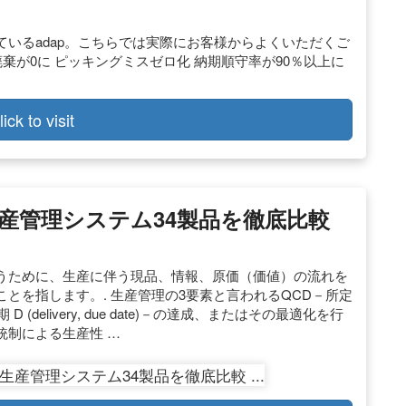
いるadap。こちらでは実際にお客様からよくいただくご
廃棄が0に ピッキングミスゼロ化 納期順守率が90％以上に
lick to visit
生産管理システム34製品を徹底比較
うために、生産に伴う現品、情報、原価（価値）の流れを
とを指します。. 生産管理の3要素と言われるQCD－所定
び納期 D (delivery, due date)－の達成、またはその最適化を行
統制による生産性 …