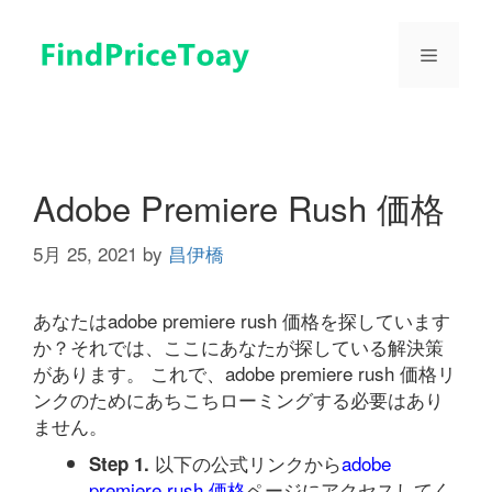
コ
ン
メ
テ
ン
ツ
ニ
へ
ス
ュ
キ
Adobe Premiere Rush 価格
ッ
プ
5月 25, 2021
by
昌伊橋
ー
あなたはadobe premiere rush 価格を探しています
か？それでは、ここにあなたが探している解決策
があります。 これで、adobe premiere rush 価格リ
ンクのためにあちこちローミングする必要はあり
ません。
以下の公式リンクから
adobe
Step 1.
premiere rush 価格
ページにアクセスしてく