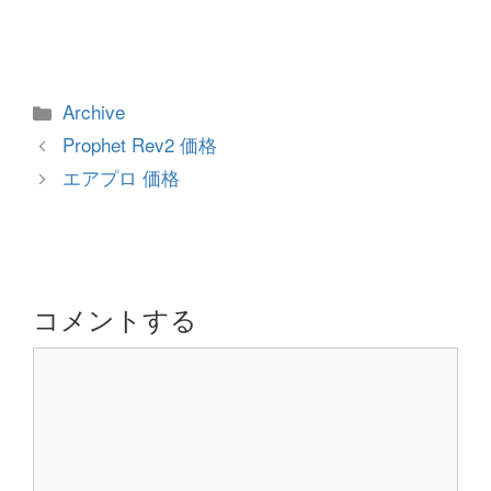
カ
Archive
テ
投
Prophet Rev2 価格
ゴ
稿
エアプロ 価格
リ
ナ
ー
ビ
ゲ
ー
シ
コメントする
ョ
コ
ン
メ
ン
ト