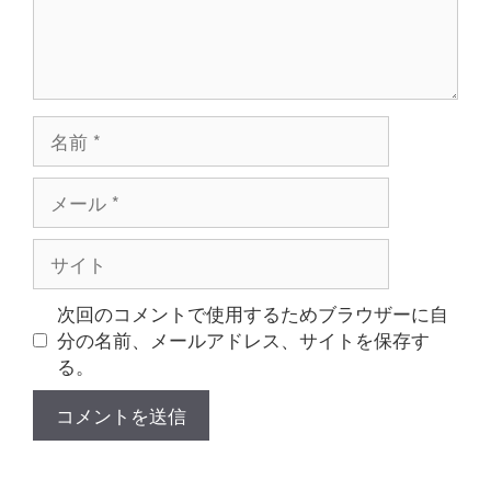
名
前
メ
ー
ル
サ
イ
ト
次回のコメントで使用するためブラウザーに自
分の名前、メールアドレス、サイトを保存す
る。