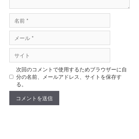
名
前
メ
ー
ル
サ
イ
ト
次回のコメントで使用するためブラウザーに自
分の名前、メールアドレス、サイトを保存す
る。