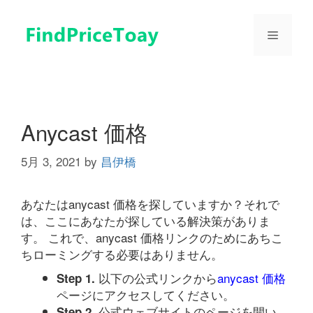
コ
ン
メ
テ
ン
ツ
ニ
へ
ス
ュ
キ
Anycast 価格
ッ
プ
5月 3, 2021
by
昌伊橋
ー
あなたはanycast 価格を探していますか？それで
は、ここにあなたが探している解決策がありま
す。 これで、anycast 価格リンクのためにあちこ
ちローミングする必要はありません。
以下の公式リンクから
anycast 価格
Step 1.
ページにアクセスしてください。
公式ウェブサイトのページを開い
Step 2.