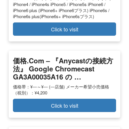
iPhone4 / iPhone4s iPhone5 / iPhone5s iPhone6 /
iPhone6 plus (iPhone6+ iPhone6プラス) iPhone6s /
iPhone6s plus(iPhone6s+ iPhone6sプラス)
Click to visit
価格.com – 『anycastの接続方
法』 Google Chromecast
GA3A00035A16 の …
価格帯：¥―～¥― (―店舗) メーカー希望小売価格
（税別）：¥4,200
Click to visit