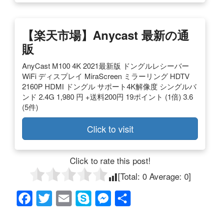
【楽天市場】anycast 最新の通
販
AnyCast M100 4K 2021最新版 ドングルレシーバー
WiFi ディスプレイ MiraScreen ミラーリング HDTV
2160P HDMI ドングル サポート4K解像度 シングルバ
ンド 2.4G 1,980 円 +送料200円 19ポイント (1倍) 3.6
(5件)
Click to visit
Click to rate this post!
[Total:
0
Average:
0
]
F
T
E
S
M
共
a
wi
m
ky
e
有