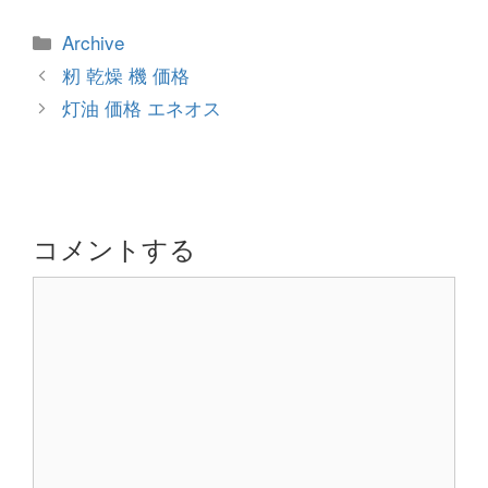
カ
Archive
テ
投
籾 乾燥 機 価格
ゴ
稿
灯油 価格 エネオス
リ
ナ
ー
ビ
ゲ
ー
シ
コメントする
ョ
コ
ン
メ
ン
ト