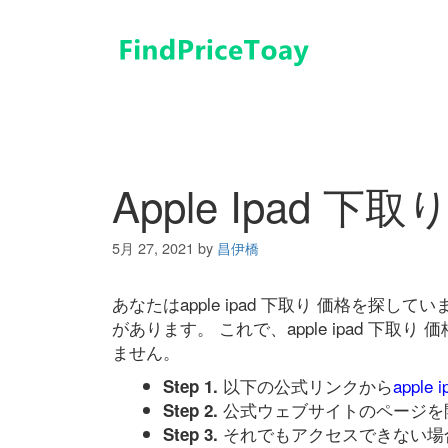
コ
ン
テ
ン
ツ
へ
ス
キ
Apple Ipad 下取
ッ
プ
5月 27, 2021
by
昌伊橋
あなたはapple ipad 下取り 価格を
があります。 これで、apple ipad 下
ません。
以下の公式リンクから
apple
Step 1.
公式ウェブサイトのページを
Step 2.
それでもアクセスできない場
Step 3.