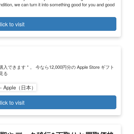
ondition, we can turn it into something good for you and good
lick to visit
きます * 。 今なら12,000円分の Apple Store ギフト
ぐ見る
lick to visit