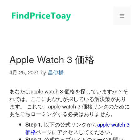
コ
ン
メ
テ
ン
ツ
ニ
へ
ス
ュ
キ
Apple Watch 3 価格
ッ
プ
4月 25, 2021
by
昌伊橋
ー
あなたはapple watch 3 価格を探していますか？そ
れでは、ここにあなたが探している解決策があり
ます。 これで、apple watch 3 価格リンクのために
あちこちローミングする必要はありません。
以下の公式リンクから
apple watch 3
Step 1.
価格
ページにアクセスしてください。
公式ウェブサイトのページを開い
Step 2.