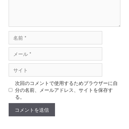
名
前
メ
ー
ル
サ
イ
ト
次回のコメントで使用するためブラウザーに自
分の名前、メールアドレス、サイトを保存す
る。