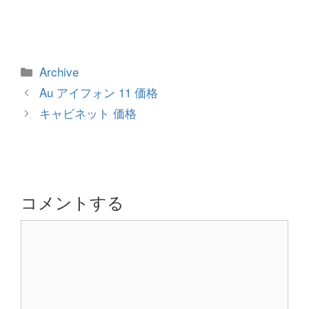
カ
Archive
テ
投
Au アイフォン 11 価格
ゴ
稿
キャビネット 価格
リ
ナ
ー
ビ
ゲ
ー
シ
コメントする
ョ
コ
ン
メ
ン
ト