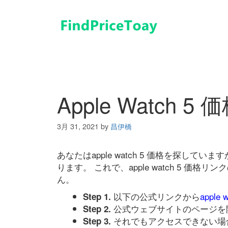
コ
ン
テ
ン
ツ
へ
ス
キ
Apple Watch 5 
ッ
プ
3月 31, 2021
by
昌伊橋
あなたはapple watch 5 価格を探し
ります。 これで、apple watch 5 
ん。
以下の公式リンクから
apple 
Step 1.
公式ウェブサイトのページを
Step 2.
それでもアクセスできない場
Step 3.