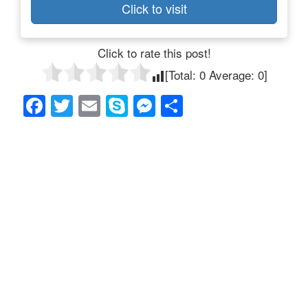
Click to visit
Click to rate this post!
[Total:
0
Average:
0
]
F
T
E
S
M
共
a
wi
m
ky
e
有
c
tt
ail
p
ss
e
er
e
e
b
n
o
g
o
er
k