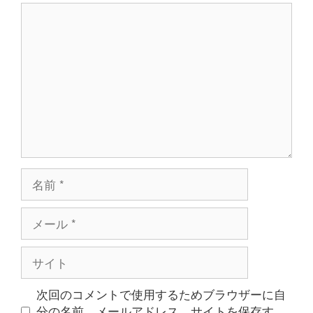
コ
ン
メ
ン
ト
名
前
メ
ー
ル
サ
イ
ト
次回のコメントで使用するためブラウザーに自
分の名前、メールアドレス、サイトを保存す