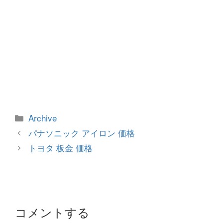
カ
Archive
テ
投
パナソニック アイロン 価格
ゴ
稿
トヨタ 板金 価格
リ
ナ
ー
ビ
ゲ
ー
シ
コメントする
ョ