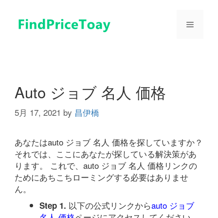
コ
ン
メ
テ
ン
ツ
ニ
へ
ス
ュ
キ
Auto ジョブ 名人 価格
ッ
プ
5月 17, 2021
by
昌伊橋
ー
あなたはauto ジョブ 名人 価格を探していますか？
それでは、ここにあなたが探している解決策があ
ります。 これで、auto ジョブ 名人 価格リンクの
ためにあちこちローミングする必要はありませ
ん。
以下の公式リンクから
auto ジョブ
Step 1.
名人 価格
ページにアクセスしてください。