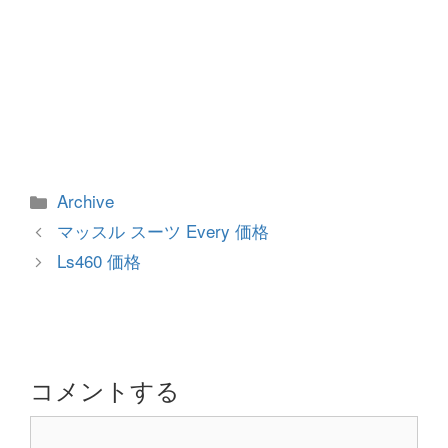
カ
Archive
テ
投
マッスル スーツ Every 価格
ゴ
稿
Ls460 価格
リ
ナ
ー
ビ
ゲ
ー
シ
コメントする
ョ
コ
ン