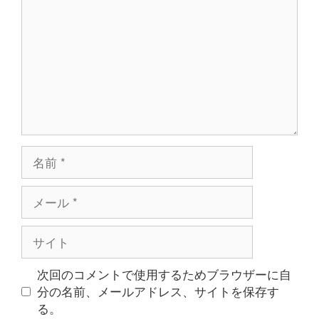
メ
ン
ト
名
前
メ
ー
ル
サ
イ
ト
次回のコメントで使用するためブラウザーに自
分の名前、メールアドレス、サイトを保存す
る。