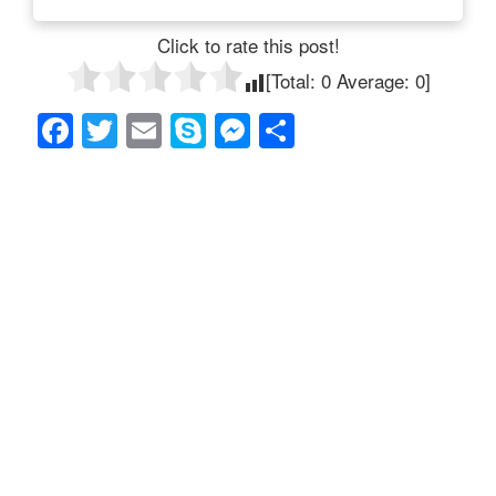
Click to rate this post!
[Total:
0
Average:
0
]
F
T
E
S
M
共
a
wi
m
ky
e
有
c
tt
ail
p
ss
e
er
e
e
b
n
o
g
o
er
k