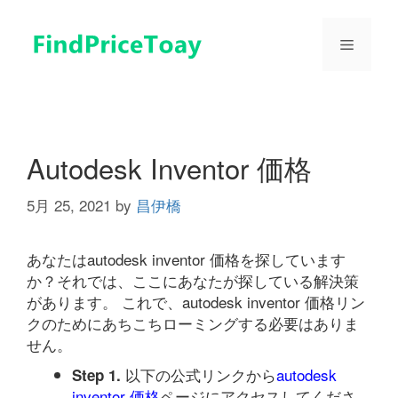
コ
ン
メ
テ
ン
ツ
ニ
へ
ス
ュ
キ
Autodesk Inventor 価格
ッ
プ
5月 25, 2021
by
昌伊橋
ー
あなたはautodesk inventor 価格を探しています
か？それでは、ここにあなたが探している解決策
があります。 これで、autodesk inventor 価格リン
クのためにあちこちローミングする必要はありま
せん。
以下の公式リンクから
autodesk
Step 1.
inventor 価格
ページにアクセスしてくださ