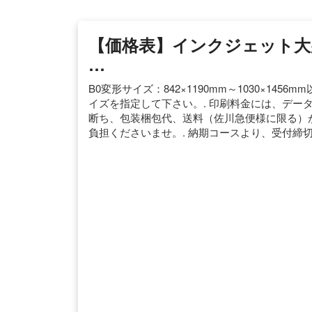
【価格表】インクジェット大判
…
B0変形サイズ：842×1190mm～1030×14
イズを指定して下さい。. 印刷料金には、デー
断ち、包装梱包代、送料（佐川急便様に限る）が
負担くださいませ。. 納期コースより、受付締