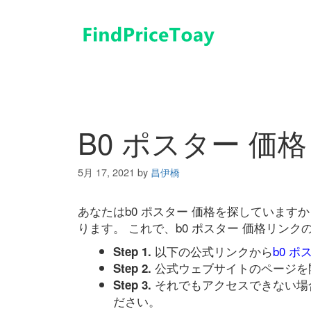
コ
ン
テ
ン
ツ
へ
ス
キ
B0 ポスター 価格
ッ
プ
5月 17, 2021
by
昌伊橋
あなたはb0 ポスター 価格を探していま
ります。 これで、b0 ポスター 価格リン
以下の公式リンクから
b0 ポ
Step 1.
公式ウェブサイトのページを
Step 2.
それでもアクセスできない場
Step 3.
ださい。