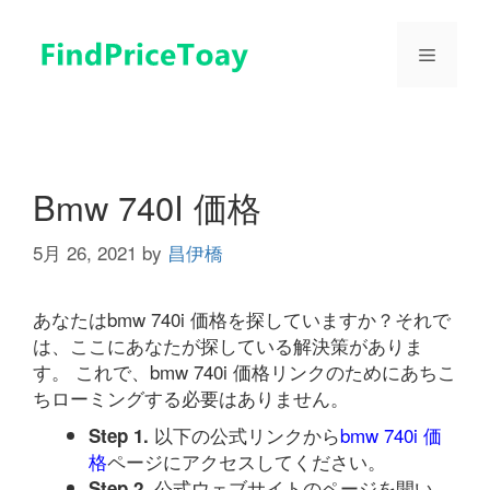
コ
ン
メ
テ
ン
ツ
ニ
へ
ス
ュ
キ
Bmw 740I 価格
ッ
プ
5月 26, 2021
by
昌伊橋
ー
あなたはbmw 740i 価格を探していますか？それで
は、ここにあなたが探している解決策がありま
す。 これで、bmw 740i 価格リンクのためにあちこ
ちローミングする必要はありません。
以下の公式リンクから
bmw 740i 価
Step 1.
格
ページにアクセスしてください。
公式ウェブサイトのページを開い
Step 2.