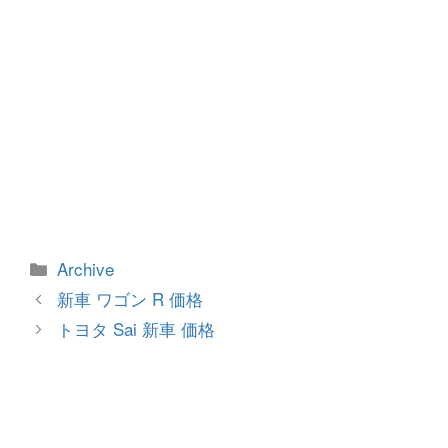
カ
Archive
テ
投
新車 ワゴン R 価格
ゴ
稿
トヨタ Sai 新車 価格
リ
ナ
ー
ビ
ゲ
ー
シ