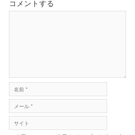
コメントする
ョ
コ
ン
メ
ン
ト
名
前
メ
ー
ル
サ
イ
ト