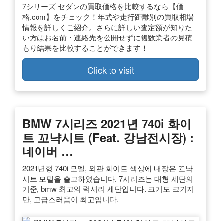
7シリーズ セダンの買取価格を比較するなら【価
格.com】をチェック！年式や走行距離別の買取相場
情報を詳しくご紹介。さらに詳しい査定額が知りた
い方はお名前・連絡先を公開せずに複数業者の見積
もり結果を比較することができます！
Click to visit
BMW 7시리즈 2021년 740i 화이
트 꼬냑시트 (Feat. 강남전시장) :
네이버 …
2021년형 740i 모델, 외관 화이트 색상에 내장은 꼬냑
시트 모델을 출고하였습니다. 7시리즈는 대형 세단의
기준, bmw 최고의 럭셔리 세단입니다. 크기도 크기지
만, 고급스러움이 최고입니다.