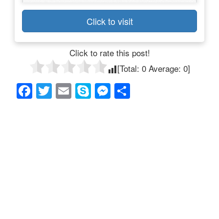
Click to visit
Click to rate this post!
[Total:
0
Average:
0
]
F
T
E
S
M
共
a
wi
m
ky
e
有
c
tt
ail
p
ss
e
er
e
e
b
n
o
g
o
er
k