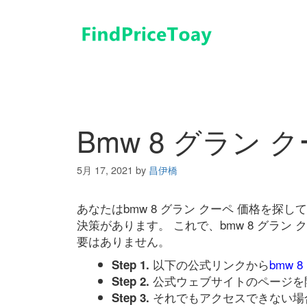
コ
ン
テ
ン
ツ
へ
ス
キ
Bmw 8 グラン 
ッ
プ
5月 17, 2021
by
昌伊橋
あなたはbmw 8 グラン クーペ 価格を
決策があります。 これで、bmw 8 グラン
要はありません。
以下の公式リンクから
bmw 
Step 1.
公式ウェブサイトのページを
Step 2.
それでもアクセスできない場
Step 3.