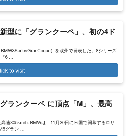
ーズ 新型に「グランクーペ」、初の4ド
W8SeriesGranCoupe）を欧州で発表した。8シリーズ
『6 …
lick to visit
ーズ グランクーペ に頂点「M」、最高
速305km/h. BMWは、11月20日に米国で開幕するロサ
M8グラン …