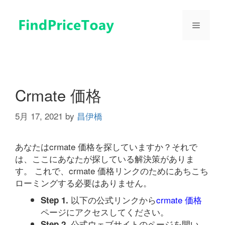
コ
ン
メ
テ
ン
ツ
ニ
へ
ス
ュ
キ
Crmate 価格
ッ
プ
5月 17, 2021
by
昌伊橋
ー
あなたはcrmate 価格を探していますか？それで
は、ここにあなたが探している解決策がありま
す。 これで、crmate 価格リンクのためにあちこち
ローミングする必要はありません。
以下の公式リンクから
crmate 価格
Step 1.
ページにアクセスしてください。
公式ウェブサイトのページを開い
Step 2.