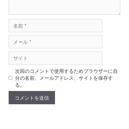
名
前
メ
ー
ル
サ
イ
ト
次回のコメントで使用するためブラウザーに自
分の名前、メールアドレス、サイトを保存す
る。