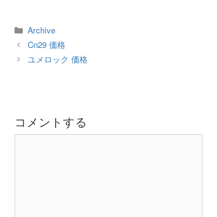
カ
Archive
テ
投
Cn29 価格
ゴ
稿
ユメロック 価格
リ
ナ
ー
ビ
ゲ
ー
シ
コメントする
ョ
コ
ン
メ
ン
ト