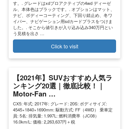
す。. グレードはxdプロアクティブの4wd ディーゼ
ル、本体色はブラックです。. オプションはマット、
ナビ、ボディーコーティング、下回り錆止め、冬ワ
イパー、ナビゲーション用sdカードプラスをつけま
した。. そこから値引きが入り込み込み340万円とい
う見積を出さ …
Click to visit
【2021年】SUVおすすめ人気ラ
ンキング20選｜徹底比較！｜
Motor-Fan …
CX5: 年式: 2017年: グレード: 20S: ボディサイズ:
4545×1840×1690mm: 駆動方式: FF（4WD） 乗車定
員: 5名: 排気量: 1.997L: 燃料消費率（JC08）
16.0km/L: 価格: 2,263,637円＋税