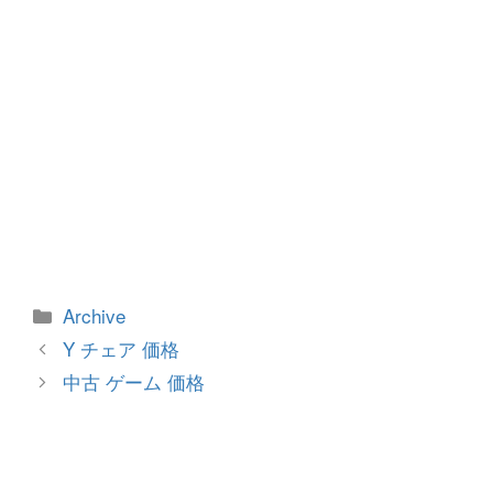
カ
Archive
テ
投
Y チェア 価格
ゴ
稿
中古 ゲーム 価格
リ
ナ
ー
ビ
ゲ
ー