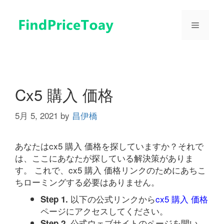
コ
ン
メ
テ
ン
ツ
ニ
へ
ス
ュ
キ
Cx5 購入 価格
ッ
プ
5月 5, 2021
by
昌伊橋
ー
あなたはcx5 購入 価格を探していますか？それで
は、ここにあなたが探している解決策がありま
す。 これで、cx5 購入 価格リンクのためにあちこ
ちローミングする必要はありません。
以下の公式リンクから
cx5 購入 価格
Step 1.
ページにアクセスしてください。
公式ウェブサイトのページを開い
Step 2.