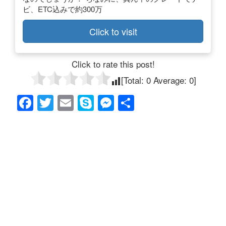
ビ、ETC込みで約300万
Click to visit
Click to rate this post!
[Total:
0
Average:
0
]
F
T
E
S
M
共
a
wi
m
ky
e
有
c
tt
ail
p
ss
e
er
e
e
b
n
o
g
o
er
k