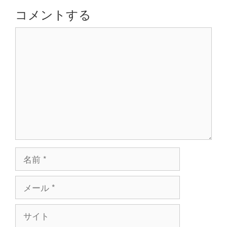
シ
コメントする
ョ
コ
ン
メ
ン
ト
名
前
メ
ー
ル
サ
イ