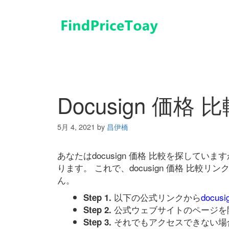
コ
ン
テ
ン
ツ
へ
ス
キ
Docusign 価格 
ッ
プ
5月 4, 2021
by
昌伊橋
あなたはdocusign 価格 比較を探して
ります。 これで、docusign 価格 比
ん。
以下の公式リンクから
docus
Step 1.
公式ウェブサイトのページを
Step 2.
それでもアクセスできない場
Step 3.