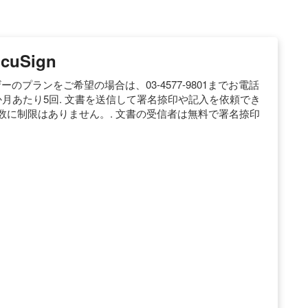
uSign
のプランをご希望の場合は、03-4577-9801までお電話
1か月あたり5回. 文書を送信して署名捺印や記入を依頼でき
の数に制限はありません。. 文書の受信者は無料で署名捺印