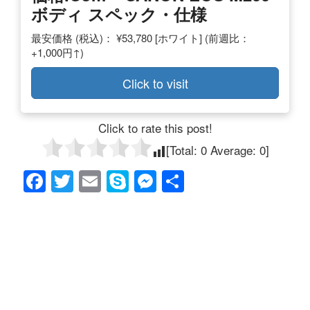
ボディ スペック・仕様
最安価格 (税込)： ¥53,780 [ホワイト] (前週比：
+1,000円↑)
Click to visit
Click to rate this post!
[Total:
0
Average:
0
]
F
T
E
S
M
共
a
wi
m
ky
e
有
c
tt
ail
p
ss
e
er
e
e
b
n
o
g