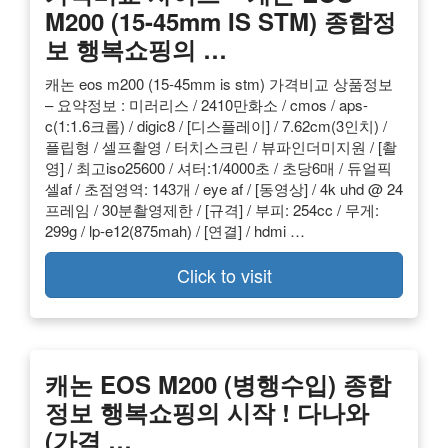
M200 (15-45mm IS STM) 종합정
보 행복쇼핑의 …
캐논 eos m200 (15-45mm is stm) 가격비교 상품정보
– 요약정보 : 미러리스 / 2410만화소 / cmos / aps-
c(1:1.6크롭) / digic8 / [디스플레이] / 7.62cm(3인치) /
플립형 / 셀프촬영 / 터치스크린 / 뷰파인더미지원 / [촬
영] / 최고iso25600 / 셔터:1/4000초 / 초당6매 / 듀얼픽
셀af / 초점영역: 143개 / eye af / [동영상] / 4k uhd @ 24
프레임 / 30분촬영제한 / [규격] / 부피: 254cc / 무게:
299g / lp-e12(875mah) / [연결] / hdmi …
Click to visit
캐논 EOS M200 (병행수입) 종합
정보 행복쇼핑의 시작 ! 다나와
(가격 …