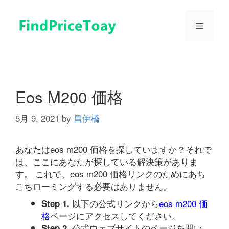
コ
ン
メ
テ
ン
ツ
ニ
へ
ス
ュ
キ
Eos M200 価格
ッ
プ
5月 9, 2021
by
昌伊橋
ー
あなたはeos m200 価格を探していますか？それで
は、ここにあなたが探している解決策がありま
す。 これで、eos m200 価格リンクのためにあち
こちローミングする必要はありません。
以下の公式リンクから
eos m200 価
Step 1.
格
ページにアクセスしてください。
公式ウェブサイトのページを開い
Step 2.