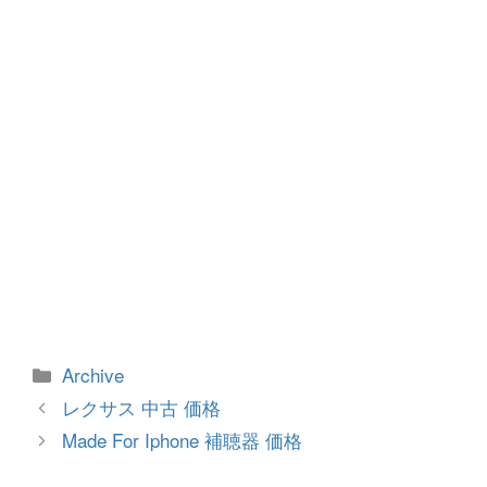
o
er
k
カ
Archive
テ
投
レクサス 中古 価格
ゴ
稿
Made For Iphone 補聴器 価格
リ
ナ
ー
ビ