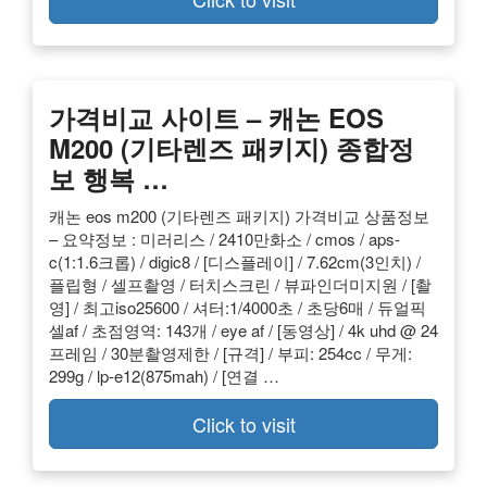
가격비교 사이트 – 캐논 EOS
M200 (기타렌즈 패키지) 종합정
보 행복 …
캐논 eos m200 (기타렌즈 패키지) 가격비교 상품정보
– 요약정보 : 미러리스 / 2410만화소 / cmos / aps-
c(1:1.6크롭) / digic8 / [디스플레이] / 7.62cm(3인치) /
플립형 / 셀프촬영 / 터치스크린 / 뷰파인더미지원 / [촬
영] / 최고iso25600 / 셔터:1/4000초 / 초당6매 / 듀얼픽
셀af / 초점영역: 143개 / eye af / [동영상] / 4k uhd @ 24
프레임 / 30분촬영제한 / [규격] / 부피: 254cc / 무게:
299g / lp-e12(875mah) / [연결 …
Click to visit