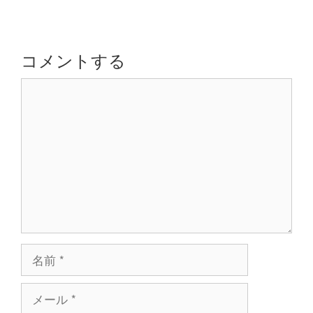
ゲ
ー
シ
コメントする
ョ
コ
ン
メ
ン
ト
名
前
メ
ー