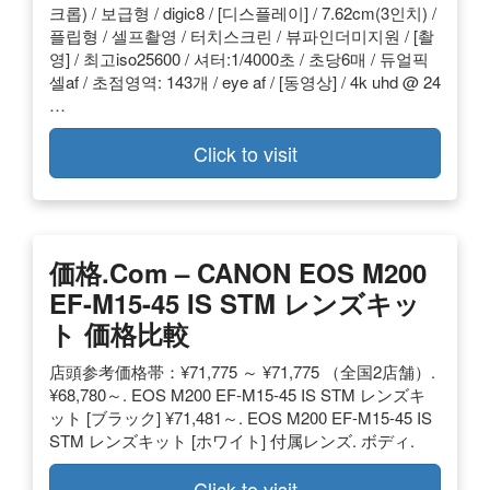
크롭) / 보급형 / digic8 / [디스플레이] / 7.62cm(3인치) /
플립형 / 셀프촬영 / 터치스크린 / 뷰파인더미지원 / [촬
영] / 최고iso25600 / 셔터:1/4000초 / 초당6매 / 듀얼픽
셀af / 초점영역: 143개 / eye af / [동영상] / 4k uhd @ 24
…
Click to visit
価格
.com – CANON
EOS M200
EF-M15-45 IS STM
レンズキッ
ト
価格
比較
店頭参考価格帯：¥71,775 ～ ¥71,775 （全国2店舗）.
¥68,780～. EOS M200 EF-M15-45 IS STM レンズキ
ット [ブラック] ¥71,481～. EOS M200 EF-M15-45 IS
STM レンズキット [ホワイト] 付属レンズ. ボディ.
Click to visit