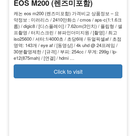
EOS M200 (렌즈미포함)
캐논 eos m200 (렌즈미포함) 가격비교 상품정보 – 요
약정보 : 미러리스 / 2410만화소 / cmos / aps-c(1:1.6크
롭) / digic8 / [디스플레이] / 7.62cm(3인치) / 플립형 / 셀
프촬영 / 터치스크린 / 뷰파인더미지원 / [촬영] / 최고
iso25600 / 셔터:1/4000초 / 초당6매 / 듀얼픽셀af / 초점
영역: 143개 / eye af / [동영상] / 4k uhd @ 24프레임 /
30분촬영제한 / [규격] / 부피: 254cc / 무게: 299g / lp-
e12(875mah) / [연결] / hdmi …
Click to visit