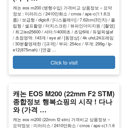
캐논 eos m200 (병행수입) 가격비교 상품정보 – 요약
정보 : 미러리스 / 2410만화소 / cmos / aps-c(1:1.6크
롭) / 보급형 / digic8 / [디스플레이] / 7.62cm(3인치) / 플
립형 / 셀프촬영 / 터치스크린 / 뷰파인더미지원 / [촬영]
/ 최고iso25600 / 셔터:1/4000초 / 초당6매 / 듀얼픽셀af
/ 초점영역: 143개 / eye af / [동영상] / 4k uhd,24프레임
/ 30분촬영제한 / [규격] / 부피: 254cc / 무게: 299g / lp-
e12(875mah) / [연결 …
Click to visit
캐논 EOS M200 (22mm F2 STM)
종합정보 행복쇼핑의 시작 ! 다나
와 (가격 …
캐논 eos m200 (22mm f2 stm) 가격비교 상품정보 –
요약정보 : 미러리스 / 2410만화소 / cmos / aps-c(1:1.6