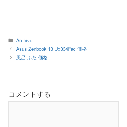
カ
Archive
テ
投
Asus Zenbook 13 Ux334Fac 価格
ゴ
稿
風呂 ふた 価格
リ
ナ
ー
ビ
ゲ
ー
シ
コメントする
ョ
コ
ン
メ
ン
ト