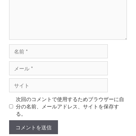
名
前
メ
ー
ル
サ
イ
ト
次回のコメントで使用するためブラウザーに自
分の名前、メールアドレス、サイトを保存す
る。