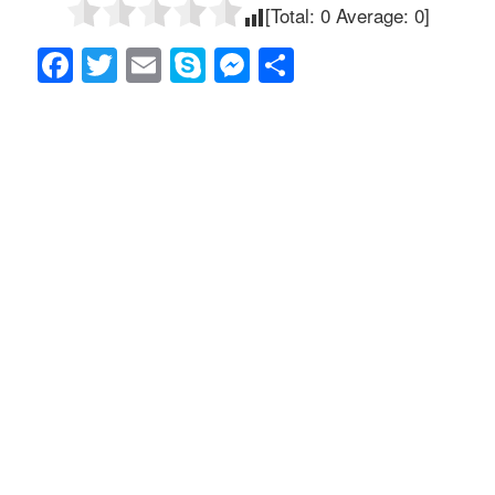
[Total:
0
Average:
0
]
F
T
E
S
M
共
a
wi
m
ky
e
有
c
tt
ail
p
ss
e
er
e
e
b
n
o
g
o
er
k