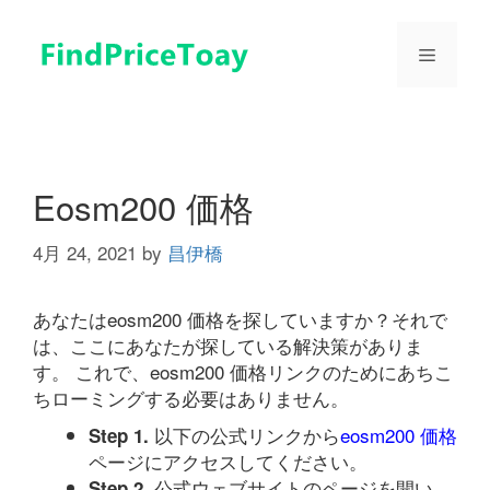
コ
ン
メ
テ
ン
ツ
ニ
へ
ス
ュ
キ
Eosm200 価格
ッ
プ
4月 24, 2021
by
昌伊橋
ー
あなたはeosm200 価格を探していますか？それで
は、ここにあなたが探している解決策がありま
す。 これで、eosm200 価格リンクのためにあちこ
ちローミングする必要はありません。
以下の公式リンクから
eosm200 価格
Step 1.
ページにアクセスしてください。
公式ウェブサイトのページを開い
Step 2.