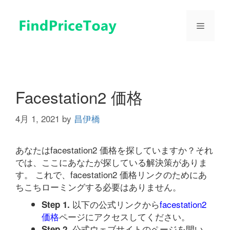
コ
ン
メ
テ
ン
ツ
ニ
へ
ス
ュ
キ
Facestation2 価格
ッ
プ
4月 1, 2021
by
昌伊橋
ー
あなたはfacestation2 価格を探していますか？それ
では、ここにあなたが探している解決策がありま
す。 これで、facestation2 価格リンクのためにあ
ちこちローミングする必要はありません。
以下の公式リンクから
facestation2
Step 1.
価格
ページにアクセスしてください。
公式ウェブサイトのページを開い
Step 2.