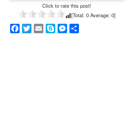
Click to rate this post!
[Total:
0
Average:
0
]
F
T
E
S
M
共
a
wi
m
ky
e
有
c
tt
ail
p
ss
e
er
e
e
b
n
o
g
o
er
k