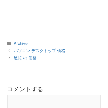
カ
Archive
テ
投
パソコン デスクトップ 価格
ゴ
稿
硬貨 の 価格
リ
ナ
ー
ビ
ゲ
ー
シ
コメントする
ョ
コ
ン
メ