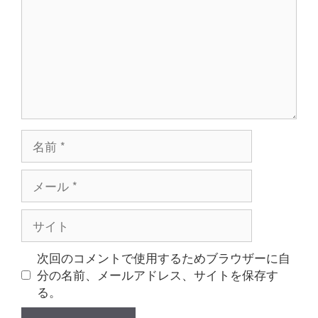
ン
ト
名
前
メ
ー
ル
サ
イ
ト
次回のコメントで使用するためブラウザーに自
分の名前、メールアドレス、サイトを保存す
る。