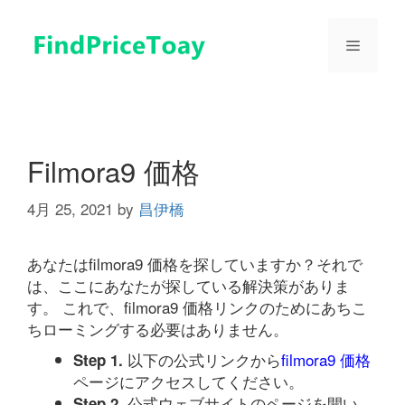
コ
ン
メ
テ
ン
ツ
ニ
へ
ス
ュ
キ
Filmora9 価格
ッ
プ
4月 25, 2021
by
昌伊橋
ー
あなたはfilmora9 価格を探していますか？それで
は、ここにあなたが探している解決策がありま
す。 これで、filmora9 価格リンクのためにあちこ
ちローミングする必要はありません。
以下の公式リンクから
filmora9 価格
Step 1.
ページにアクセスしてください。
公式ウェブサイトのページを開い
Step 2.