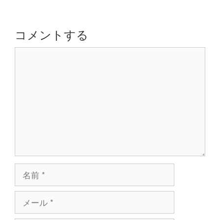
ゲ
ー
シ
コメントする
ョ
コ
ン
メ
ン
ト
名
前
メ
ー
ル