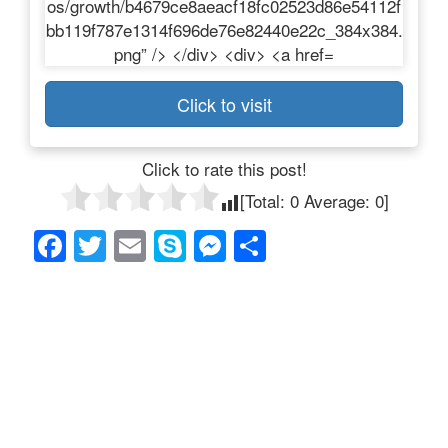
Click to visit
Click to rate this post!
[Total:
0
Average:
0
]
F
T
E
S
M
共
a
wi
m
ky
e
有
c
tt
ail
p
ss
e
er
e
e
b
n
o
g
o
er