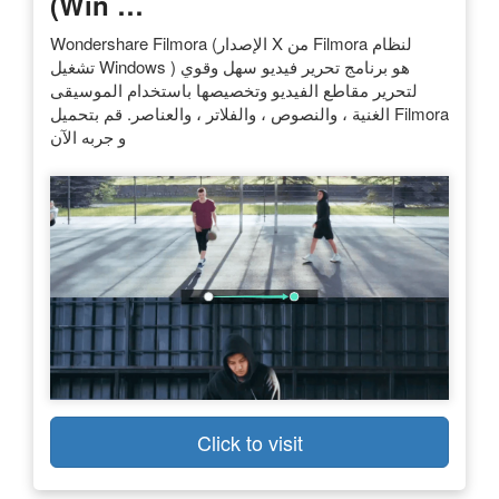
(Win …
Wondershare Filmora (الإصدار X من Filmora لنظام
تشغيل Windows ) هو برنامج تحرير فيديو سهل وقوي
لتحرير مقاطع الفيديو وتخصيصها باستخدام الموسيقى
الغنية ، والنصوص ، والفلاتر ، والعناصر. قم بتحميل Filmora
و جربه الآن
Click to visit