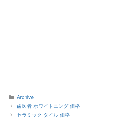
k
カ
Archive
テ
投
歯医者 ホワイトニング 価格
ゴ
稿
セラミック タイル 価格
リ
ナ
ー
ビ