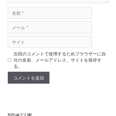
名
前
メ
ー
ル
サ
イ
ト
次回のコメントで使用するためブラウザーに自
分の名前、メールアドレス、サイトを保存す
る。
関連記事