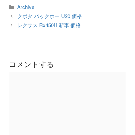
カ
Archive
テ
投
クボタ バックホー U20 価格
ゴ
稿
レクサス Rx450H 新車 価格
リ
ナ
ー
ビ
ゲ
ー
シ
コメントする
ョ
コ
ン
メ
ン
ト