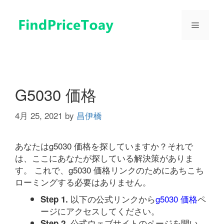
コ
ン
メ
テ
ン
ツ
ニ
へ
ス
ュ
キ
G5030 価格
ッ
プ
4月 25, 2021
by
昌伊橋
ー
あなたはg5030 価格を探していますか？それで
は、ここにあなたが探している解決策がありま
す。 これで、g5030 価格リンクのためにあちこち
ローミングする必要はありません。
以下の公式リンクから
g5030 価格
ペ
Step 1.
ージにアクセスしてください。
公式ウェブサイトのページを開い
Step 2.