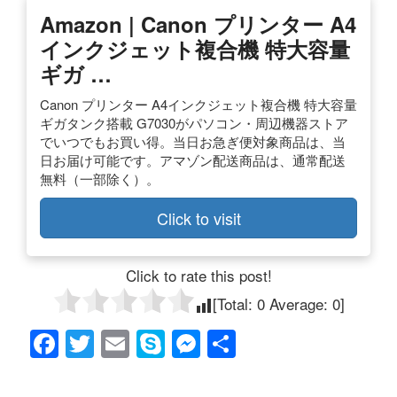
Amazon | Canon プリンター A4
インクジェット複合機 特大容量
ギガ …
Canon プリンター A4インクジェット複合機 特大容量
ギガタンク搭載 G7030がパソコン・周辺機器ストア
でいつでもお買い得。当日お急ぎ便対象商品は、当
日お届け可能です。アマゾン配送商品は、通常配送
無料（一部除く）。
Click to visit
Click to rate this post!
[Total:
0
Average:
0
]
F
T
E
S
M
共
a
wi
m
ky
e
有