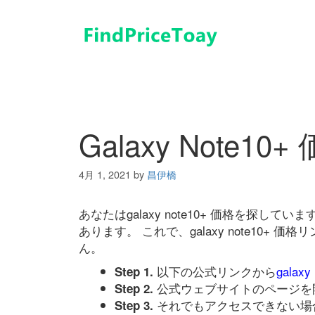
コ
ン
テ
ン
ツ
へ
ス
キ
Galaxy Note10+
ッ
プ
4月 1, 2021
by
昌伊橋
あなたはgalaxy note10+ 価格を探
あります。 これで、galaxy note10
ん。
以下の公式リンクから
galaxy
Step 1.
公式ウェブサイトのページを
Step 2.
それでもアクセスできない場
Step 3.