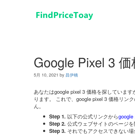
コ
ン
テ
ン
ツ
へ
ス
キ
Google Pixel 3 
ッ
プ
5月 10, 2021
by
昌伊橋
あなたはgoogle pixel 3 価格を探
ります。 これで、google pixel 3 
ん。
以下の公式リンクから
google
Step 1.
公式ウェブサイトのページを
Step 2.
それでもアクセスできない場
Step 3.