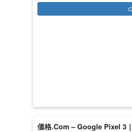
C
価格.com – Google Pi