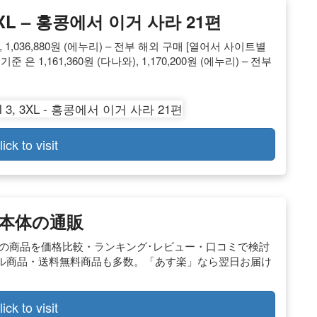
, 3XL – 홍콩에서 이거 사라 21편
, 1,036,880원 (에누리) – 전부 해외 구매 [열어서 사이트별
 기준 은 1,161,360원 (다나와), 1,170,200원 (에누리) – 전부
lick to visit
3 本体の通販
,267件 人気の商品を価格比較・ランキング･レビュー・口コミで検討
ル商品・送料無料商品も多数。「あす楽」なら翌日お届け
lick to visit