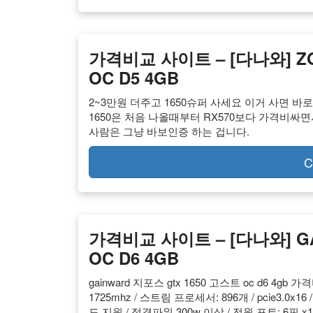
가격비교 사이트 – [다나와] ZO
OC D5 4GB
2~3만원 더주고 1650슈퍼 사세요 이거 사면 바
1650은 처음 나올때부터 RX570보다 가격비싸면
사람은 그냥 바보인증 하는 겁니다.
C
가격비교 사이트 – [다나와] GA
OC D6 4GB
gainward 지포스 gtx 1650 고스트 oc d6 4gb 
1725mhz / 스트림 프로세서: 896개 / pcie3.0x16 / 
도 지원 / 정격파워 300w 이상 / 전원 포트: 6핀 x1개