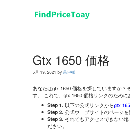
コ
ン
テ
ン
ツ
へ
ス
キ
Gtx 1650 価格
ッ
プ
5月 19, 2021
by
昌伊橋
あなたはgtx 1650 価格を探しています
す。 これで、gtx 1650 価格リンクの
以下の公式リンクから
gtx 1
Step 1.
公式ウェブサイトのページを
Step 2.
それでもアクセスできない場
Step 3.
ださい。