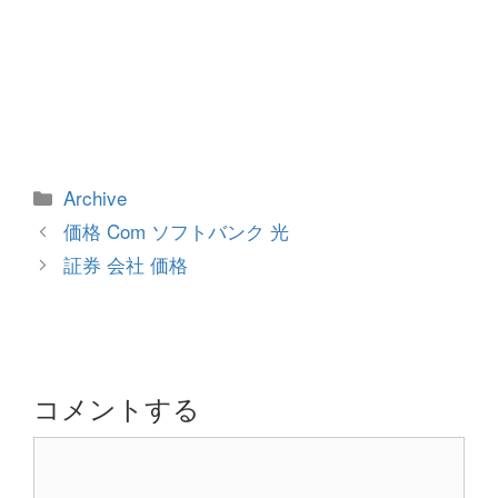
カ
Archive
テ
投
価格 Com ソフトバンク 光
ゴ
稿
証券 会社 価格
リ
ナ
ー
ビ
ゲ
ー
シ
コメントする
ョ
コ
ン
メ