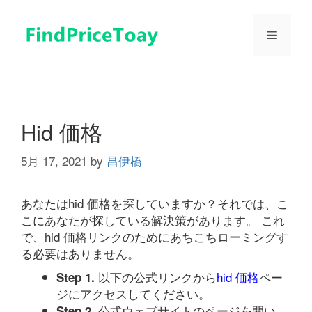
コ
ン
メ
テ
ン
ツ
ニ
へ
ス
ュ
キ
Hid 価格
ッ
プ
5月 17, 2021
by
昌伊橋
ー
あなたはhid 価格を探していますか？それでは、こ
こにあなたが探している解決策があります。 これ
で、hid 価格リンクのためにあちこちローミングす
る必要はありません。
以下の公式リンクから
hid 価格
ペー
Step 1.
ジにアクセスしてください。
公式ウェブサイトのページを開い
Step 2.