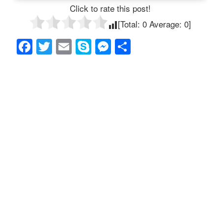
Click to rate this post!
[Total:
0
Average:
0
]
F
T
E
S
M
共
a
wi
m
ky
e
有
c
tt
ail
p
ss
e
er
e
e
b
n
o
g
o
er
k