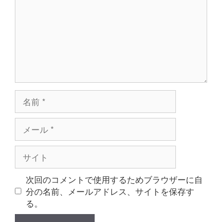
ン
ト
名
前
メ
ー
ル
サ
イ
ト
次回のコメントで使用するためブラウザーに自
分の名前、メールアドレス、サイトを保存す
る。