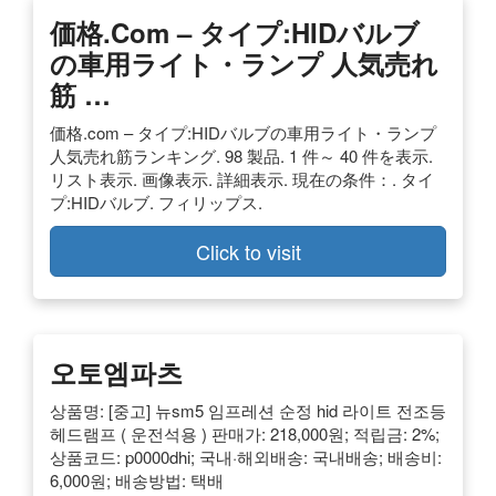
価格.com – タイプ:HIDバルブ
の車用ライト・ランプ 人気売れ
筋 …
価格.com – タイプ:HIDバルブの車用ライト・ランプ
人気売れ筋ランキング. 98 製品. 1 件～ 40 件を表示.
リスト表示. 画像表示. 詳細表示. 現在の条件：. タイ
プ:HIDバルブ. フィリップス.
Click to visit
오토엠파츠
상품명: [중고] 뉴sm5 임프레션 순정 hid 라이트 전조등
헤드램프 ( 운전석용 ) 판매가: 218,000원; 적립금: 2%;
상품코드: p0000dhi; 국내·해외배송: 국내배송; 배송비:
6,000원; 배송방법: 택배