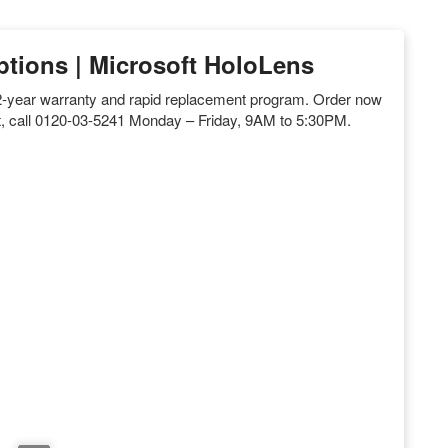
tions | Microsoft HoloLens
a 2-year warranty and rapid replacement program. Order now
ist, call 0120-03-5241 Monday – Friday, 9AM to 5:30PM.