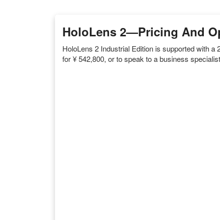
HoloLens 2—Pricing And Op
HoloLens 2 Industrial Edition is supported with 
for ¥ 542,800, or to speak to a business special