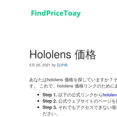
コ
ン
テ
ン
ツ
へ
ス
キ
Hololens 価格
ッ
プ
5月 26, 2021
by
昌伊橋
あなたはhololens 価格を探しています
す。 これで、hololens 価格リンクの
以下の公式リンクから
holol
Step 1.
公式ウェブサイトのページを
Step 2.
それでもアクセスできない場
Step 3.
ださい。