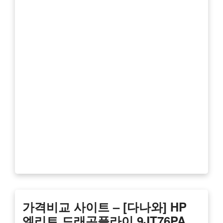
가격비교 사이트 – [다나와] HP
엘리트 드래곤플라이 9JT76PA