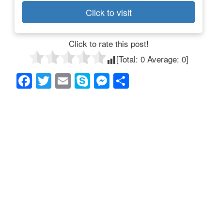
Click to visit
Click to rate this post!
[Total:
0
Average:
0
]
F
T
E
S
M
共
a
wi
m
ky
e
有
c
tt
ail
p
ss
e
er
e
e
b
n
o
g
o
er
k