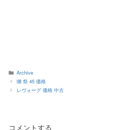
カ
Archive
テ
投
獺 祭 45 価格
ゴ
稿
レヴォーグ 価格 中古
リ
ナ
ー
ビ
ゲ
ー
シ
コメントする