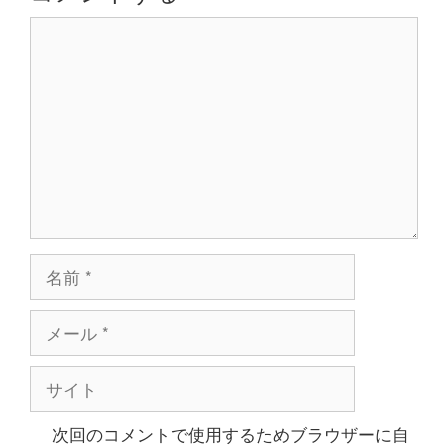
ョ
コ
ン
メ
ン
ト
名
前
メ
ー
ル
サ
イ
ト
次回のコメントで使用するためブラウザーに自