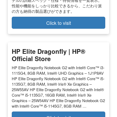
デルの詳細スペック・仕様・特長情報を一覧表示。
性能や機能をしっかり比較できるから、こだわり派
の方も納得の製品選びができます。
Click to visit
HP Elite Dragonfly | HP®
Official Store
HP Elite Dragonfly Notebook G2 with Intel® Core™ i3-
1115G4, 8GB RAM, Intel® UHD Graphics – 1J1P8AV
HP Elite Dragonfly Notebook G2 with Intel® Core™ i5-
1135G7, 8GB RAM, Intel® Iris® Xe Graphics –
25W55AV HP Elite Dragonfly Notebook G2 with Intel®
Core™ i5-1135G7, 16GB RAM, Intel® Iris® Xe
Graphics – 25W54AV HP Elite Dragonfly Notebook G2
with Intel® Core™ i5-1145G7, 8GB RAM …