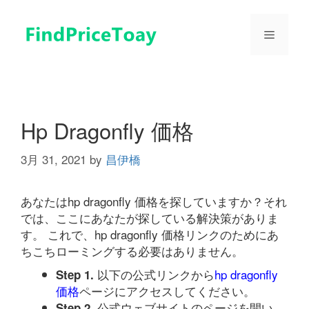
コ
ン
メ
テ
ン
ツ
ニ
へ
ス
ュ
キ
Hp Dragonfly 価格
ッ
プ
3月 31, 2021
by
昌伊橋
ー
あなたはhp dragonfly 価格を探していますか？それ
では、ここにあなたが探している解決策がありま
す。 これで、hp dragonfly 価格リンクのためにあ
ちこちローミングする必要はありません。
以下の公式リンクから
hp dragonfly
Step 1.
価格
ページにアクセスしてください。
公式ウェブサイトのページを開い
Step 2.