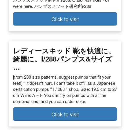
were here. パンプスメソッド研究所i/288
Click to visit
レディースキッド 靴を快適に、
綺麗に。i/288パンプス&サイズ
…
[from 288 size patterns, suggest pumps that fit your
feet!] ′′ it doesn't hurt, I can't take it off!" as a Japanese
certification pumps ′′ I / 288 ′′ shop, Size: 19.5 cm to 27
cm Wise: A ~ F You can try on pumps with all the
combinations, and you can order color.
Click to visit