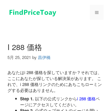
コ
ン
メ
テ
ン
ツ
ニ
へ
ス
ュ
キ
I 288 価格
ッ
プ
5月 25, 2021
by
昌伊橋
ー
あなたはi 288 価格を探していますか？それでは、
ここにあなたが探している解決策があります。 こ
れで、i 288 価格リンクのためにあちこちローミン
グする必要はありません。
以下の公式リンクから
i 288 価格
ペ
Step 1.
ージにアクセスしてください。
公式ウェブサイトのページを開い
Step 2.