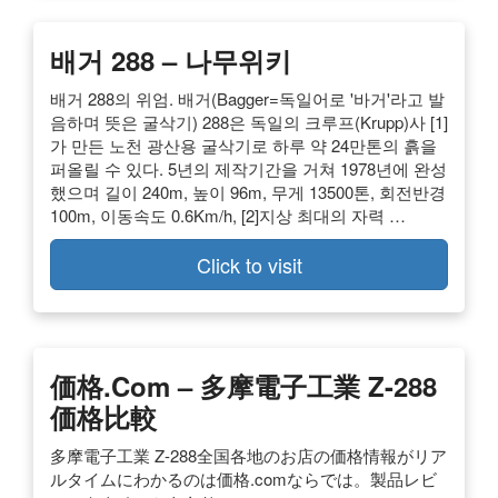
배거 288 – 나무위키
배거 288의 위엄. 배거(Bagger=독일어로 '바거'라고 발
음하며 뜻은 굴삭기) 288은 독일의 크루프(Krupp)사 [1]
가 만든 노천 광산용 굴삭기로 하루 약 24만톤의 흙을
퍼올릴 수 있다. 5년의 제작기간을 거쳐 1978년에 완성
했으며 길이 240m, 높이 96m, 무게 13500톤, 회전반경
100m, 이동속도 0.6Km/h, [2]지상 최대의 자력 …
Click to visit
価格.com – 多摩電子工業 Z-288
価格比較
多摩電子工業 Z-288全国各地のお店の価格情報がリア
ルタイムにわかるのは価格.comならでは。製品レビ