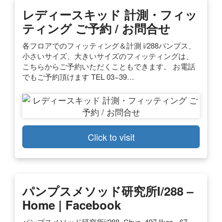
レディースキッド 計測・フィッ
ティング ご予約 / お問合せ
各フロアでのフィッティング＆計測 i/288パンプス、
小さいサイズ、大きいサイズのフィッティングは、
こちらからご予約いただくこともできます。 お電話
でもご予約頂けます TEL 03−39…
Click to visit
パンプスメソッド研究所i/288 –
Home | Facebook
パンプスメソッド研究所i/288, Chuo. 497 likes · 67