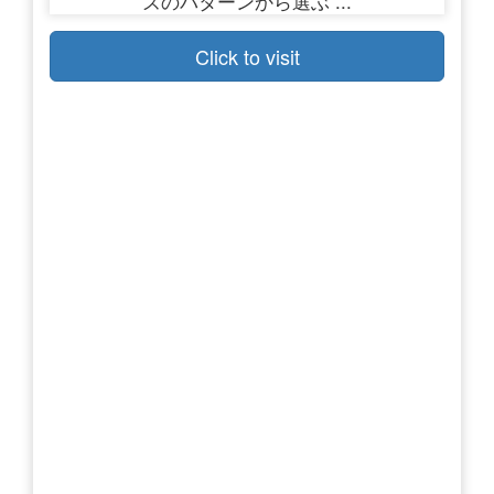
Click to visit