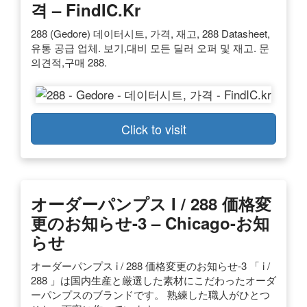
격 – FindIC.kr
288 (Gedore) 데이터시트, 가격, 재고, 288 Datasheet,
유통 공급 업체. 보기,대비 모든 딜러 오퍼 및 재고. 문
의견적,구매 288.
Click to visit
オーダーパンプス I / 288 価格変
更のお知らせ-3 – Chicago-お知
らせ
オーダーパンプス i / 288 価格変更のお知らせ-3 「 i /
288 」は国内生産と厳選した素材にこだわったオーダ
ーパンプスのブランドです。 熟練した職人がひとつ