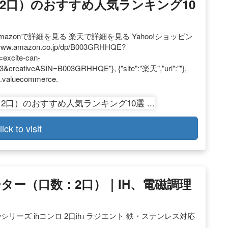
2口）のおすすめ人気ランキング10
税込) Amazonで詳細を見る 楽天で詳細を見る Yahoo!ショッピン
//www.amazon.co.jp/dp/B003GRHHQE?
excite-can-
creativeASIN=B003GRHHQE"}, {"site":"楽天","url":""},
p.valuecommerce.
lick to visit
ター（口数：2口）｜IH、電磁調理
 wシリーズ ihコンロ 2口ih+ラジエント 鉄・ステンレス対応