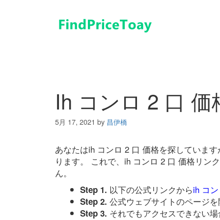
コ
ン
テ
ン
ツ
へ
ス
キ
Ih コンロ 2 口 価
ッ
プ
5月 17, 2021
by
昌伊橋
あなたはih コンロ 2 口 価格を探して
ります。 これで、ih コンロ 2 口 価格
ん。
以下の公式リンクから
ih コ
Step 1.
公式ウェブサイトのページを
Step 2.
それでもアクセスできない場
Step 3.