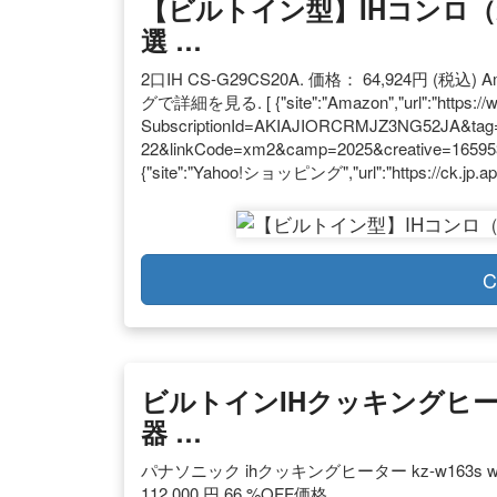
【ビルトイン型】IHコンロ（
選 …
2口IH CS-G29CS20A. 価格： 64,924円 (
グで詳細を見る. [ {"site":"Amazon","url":"https:
SubscriptionId=AKIAJIORCRMJZ3NG52JA&tag=
22&linkCode=xm2&camp=2025&creative=165953&
{"site":"Yahoo!ショッピング","url":"https://ck.jp.a
C
ビルトインIHクッキングヒー
器 …
パナソニック ihクッキングヒーター kz-w163s
112,000 円 66 %OFF価格