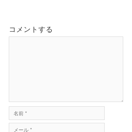
ー
ビ
ゲ
ー
シ
コメントする
ョ
コ
ン
メ
ン
ト
名
前
メ