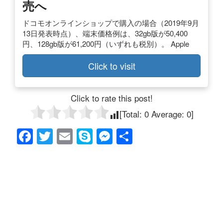
売へ
ドコモオンラインショップで購入の場合（2019年9月
13日発表時点）、端末価格例は、32gb版が50,400
円、128gb版が61,200円（いずれも税別）。 Apple
Click to visit
Click to rate this post!
[Total:
0
Average:
0
]
F
T
E
S
M
共
a
wi
m
ky
e
有
c
tt
ail
p
ss
e
er
e
e
b
n
o
g