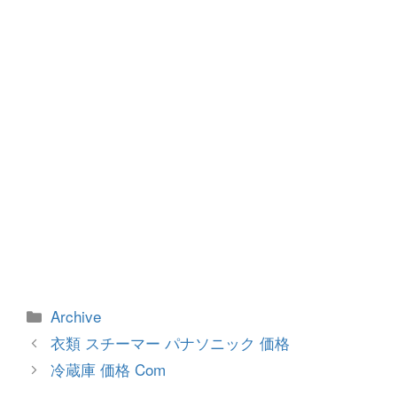
o
er
k
カ
Archive
テ
投
衣類 スチーマー パナソニック 価格
ゴ
稿
冷蔵庫 価格 Com
リ
ナ