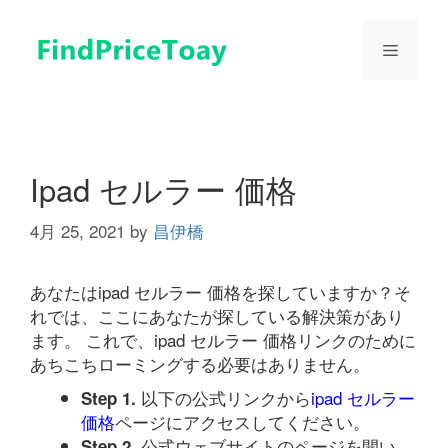
コ
ン
メ
テ
ン
ツ
ニ
へ
ス
ュ
キ
Ipad セルラー 価格
ッ
プ
4月 25, 2021
by
昌伊橋
ー
あなたはipad セルラー 価格を探していますか？そ
れでは、ここにあなたが探している解決策があり
ます。 これで、ipad セルラー 価格リンクのために
あちこちローミングする必要はありません。
以下の公式リンクから
ipad セルラー
Step 1.
価格
ページにアクセスしてください。
公式ウェブサイトのページを開い
Step 2.