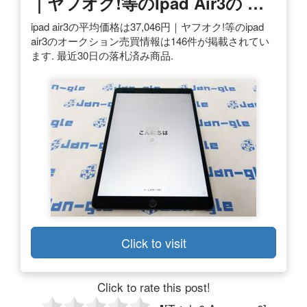
｜ヤフオク!等のipad Air3の …
ipad air3の平均価格は37,046円｜ヤフオク!等のipad
air3のオークション売買情報は146件が掲載されてい
ます. 最近30日の落札済み商品.
Click to visit
Click to rate this post!