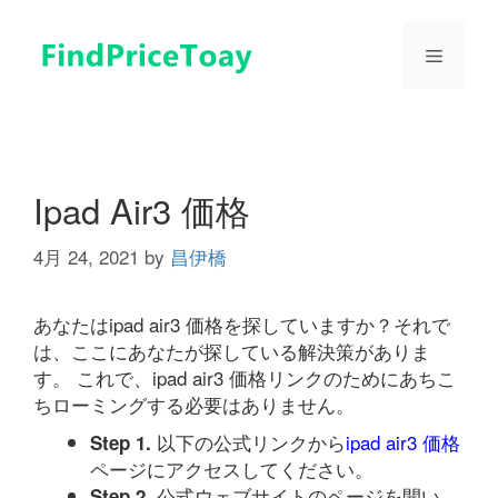
コ
ン
メ
テ
ン
ツ
ニ
へ
ス
ュ
キ
Ipad Air3 価格
ッ
プ
4月 24, 2021
by
昌伊橋
ー
あなたはipad air3 価格を探していますか？それで
は、ここにあなたが探している解決策がありま
す。 これで、ipad air3 価格リンクのためにあちこ
ちローミングする必要はありません。
以下の公式リンクから
ipad air3 価格
Step 1.
ページにアクセスしてください。
公式ウェブサイトのページを開い
Step 2.