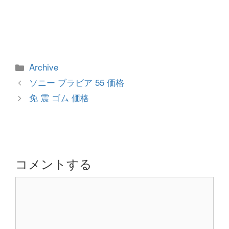
カ
Archive
テ
投
ソニー ブラビア 55 価格
ゴ
稿
免 震 ゴム 価格
リ
ナ
ー
ビ
ゲ
ー
シ
コメントする
ョ
コ
ン
メ
ン
ト