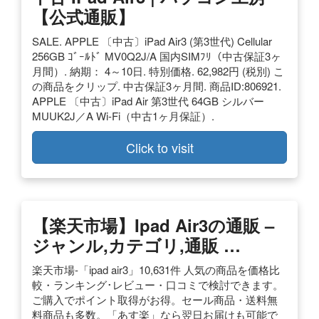
【公式通販】
SALE. APPLE 〔中古〕iPad Air3 (第3世代) Cellular
256GB ｺﾞｰﾙﾄﾞ MV0Q2J/A 国内SIMﾌﾘ（中古保証3ヶ
月間）. 納期： 4～10日. 特別価格. 62,982円 (税別) こ
の商品をクリップ. 中古保証3ヶ月間. 商品ID:806921.
APPLE 〔中古〕iPad Air 第3世代 64GB シルバー
MUUK2J／A Wi-Fi（中古1ヶ月保証）.
Click to visit
【楽天市場】ipad Air3の通販 –
ジャンル,カテゴリ,通販 …
楽天市場-「ipad air3」10,631件 人気の商品を価格比
較・ランキング･レビュー・口コミで検討できます。
ご購入でポイント取得がお得。セール商品・送料無
料商品も多数。「あす楽」なら翌日お届けも可能で