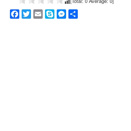
[Total:
0
Average:
0
]
F
T
E
S
M
共
a
wi
m
ky
e
有
c
tt
ail
p
ss
e
er
e
e
b
n
o
g
o
er
k