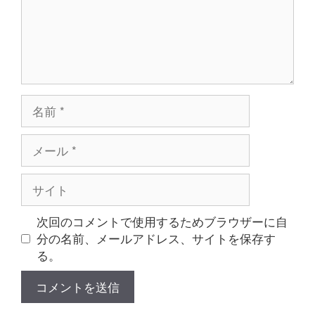
名
前
メ
ー
ル
サ
イ
ト
次回のコメントで使用するためブラウザーに自
分の名前、メールアドレス、サイトを保存す
る。