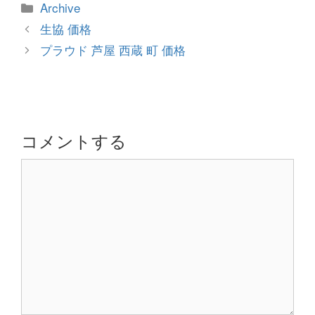
カ
Archive
テ
投
生協 価格
ゴ
稿
プラウド 芦屋 西蔵 町 価格
リ
ナ
ー
ビ
ゲ
ー
シ
コメントする
ョ
コ
ン
メ
ン
ト