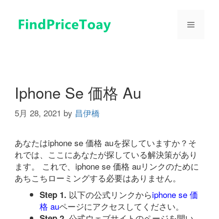
コ
ン
メ
テ
ン
ツ
ニ
へ
ス
ュ
キ
Iphone Se 価格 Au
ッ
プ
5月 28, 2021
by
昌伊橋
ー
あなたはiphone se 価格 auを探していますか？そ
れでは、ここにあなたが探している解決策があり
ます。 これで、iphone se 価格 auリンクのために
あちこちローミングする必要はありません。
以下の公式リンクから
iphone se 価
Step 1.
格 au
ページにアクセスしてください。
公式ウェブサイトのページを開い
Step 2.