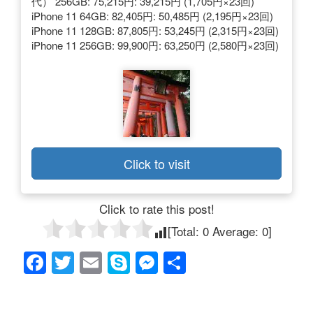
代） 256GB: 75,215円: 39,215円 (1,705円×23回)
iPhone 11 64GB: 82,405円: 50,485円 (2,195円×23回)
iPhone 11 128GB: 87,805円: 53,245円 (2,315円×23回)
iPhone 11 256GB: 99,900円: 63,250円 (2,580円×23回)
Click to visit
Click to rate this post!
[Total:
0
Average:
0
]
F
T
E
S
M
共
a
wi
m
ky
e
有
c
tt
ail
p
ss