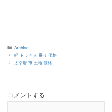
カ
Archive
テ
投
軽 トラ 4 人 乗り 価格
ゴ
稿
太宰府 市 土地 価格
リ
ナ
ー
ビ
ゲ
ー
シ
コメントする
ョ
コ
ン
メ