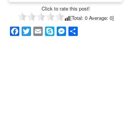
Click to rate this post!
[Total:
0
Average:
0
]
F
T
E
S
M
共
a
wi
m
ky
e
有
c
tt
ail
p
ss
e
er
e
e
b
n
o
g
o
er
k