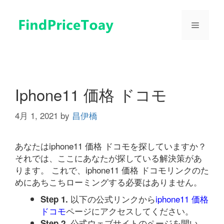
コ
ン
メ
テ
ン
ツ
ニ
へ
ス
ュ
キ
Iphone11 価格 ドコモ
ッ
プ
4月 1, 2021
by
昌伊橋
ー
あなたはiphone11 価格 ドコモを探していますか？
それでは、ここにあなたが探している解決策があ
ります。 これで、iphone11 価格 ドコモリンクのた
めにあちこちローミングする必要はありません。
以下の公式リンクから
iphone11 価格
Step 1.
ドコモ
ページにアクセスしてください。
公式ウェブサイトのページを開い
Step 2.