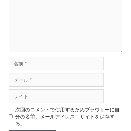
ン
ト
名
前
メ
ー
ル
サ
イ
ト
次回のコメントで使用するためブラウザーに自
分の名前、メールアドレス、サイトを保存す
る。