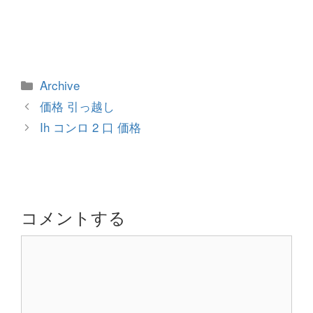
カ
Archive
テ
投
価格 引っ越し
ゴ
稿
Ih コンロ 2 口 価格
リ
ナ
ー
ビ
ゲ
ー
シ
コメントする
ョ
コ
ン
メ
ン
ト