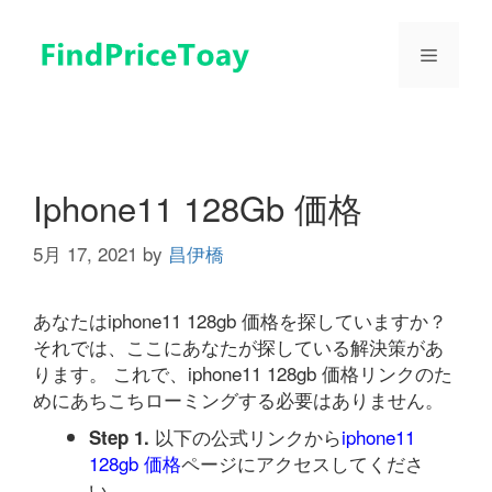
コ
ン
メ
テ
ン
ツ
ニ
へ
ス
ュ
キ
Iphone11 128Gb 価格
ッ
プ
5月 17, 2021
by
昌伊橋
ー
あなたはiphone11 128gb 価格を探していますか？
それでは、ここにあなたが探している解決策があ
ります。 これで、iphone11 128gb 価格リンクのた
めにあちこちローミングする必要はありません。
以下の公式リンクから
iphone11
Step 1.
128gb 価格
ページにアクセスしてくださ
い。