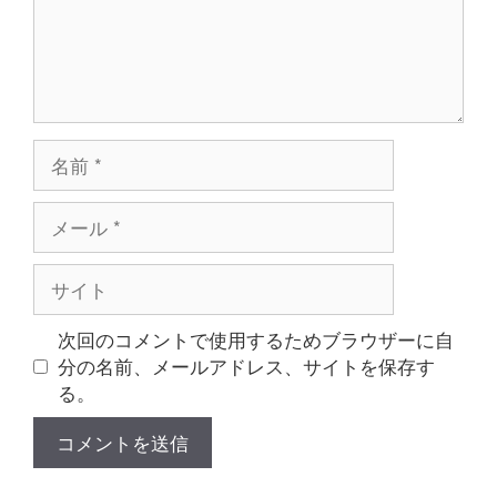
名
前
メ
ー
ル
サ
イ
ト
次回のコメントで使用するためブラウザーに自
分の名前、メールアドレス、サイトを保存す
る。