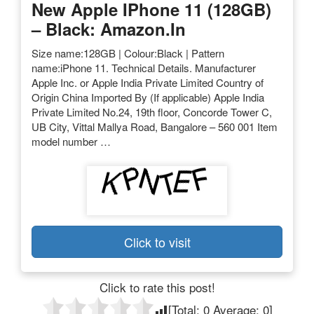
New Apple IPhone 11 (128GB)
– Black: Amazon.in
Size name:128GB | Colour:Black | Pattern
name:iPhone 11. Technical Details. Manufacturer
Apple Inc. or Apple India Private Limited Country of
Origin China Imported By (If applicable) Apple India
Private Limited No.24, 19th floor, Concorde Tower C,
UB City, Vittal Mallya Road, Bangalore – 560 001 Item
model number …
Click to visit
Click to rate this post!
[Total:
0
Average:
0
]