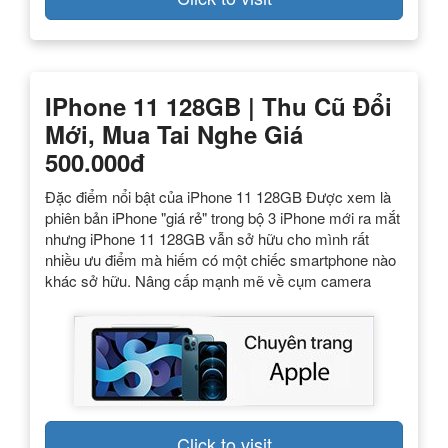
IPhone 11 128GB | Thu Cũ Đổi
Mới, Mua Tai Nghe Giá
500.000đ
Đặc điểm nổi bật của iPhone 11 128GB Được xem là
phiên bản iPhone "giá rẻ" trong bộ 3 iPhone mới ra mắt
nhưng iPhone 11 128GB vẫn sở hữu cho mình rất
nhiều ưu điểm mà hiếm có một chiếc smartphone nào
khác sở hữu. Nâng cấp mạnh mẽ về cụm camera
Click to visit