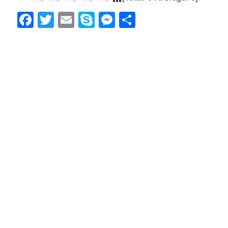
F
T
E
S
M
共
a
wi
m
ky
e
有
c
tt
ail
p
ss
e
er
e
e
b
n
o
g
o
er
k