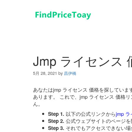
コ
ン
テ
ン
ツ
へ
ス
キ
Jmp ライセンス 
ッ
プ
5月 28, 2021
by
昌伊橋
あなたはjmp ライセンス 価格を探してい
あります。 これで、jmp ライセンス 価
ん。
以下の公式リンクから
jmp 
Step 1.
公式ウェブサイトのページを
Step 2.
それでもアクセスできない場
Step 3.