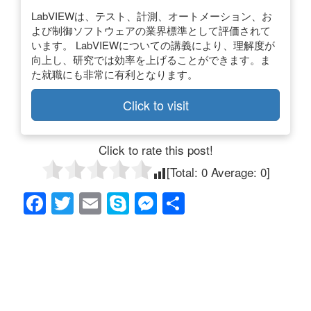
LabVIEWは、テスト、計測、オートメーション、お
よび制御ソフトウェアの業界標準として評価されて
います。 LabVIEWについての講義により、理解度が
向上し、研究では効率を上げることができます。ま
た就職にも非常に有利となります。
Click to visit
Click to rate this post!
[Total:
0
Average:
0
]
F
T
E
S
M
共
a
wi
m
ky
e
有
c
tt
ail
p
ss
e
er
e
e
b
n