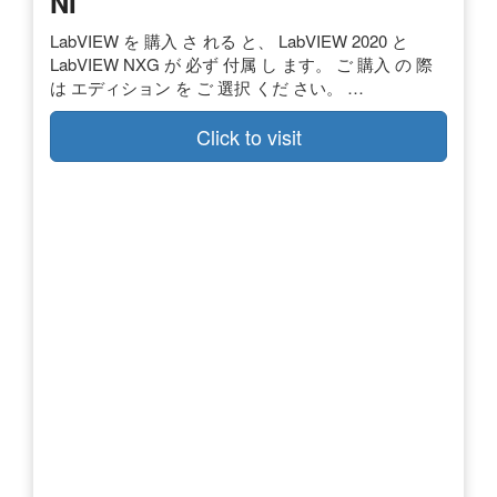
NI
LabVIEW を 購入 さ れる と、 LabVIEW 2020 と
LabVIEW NXG が 必ず 付属 し ます。 ご 購入 の 際
は エディション を ご 選択 くだ さい。 …
Click to visit