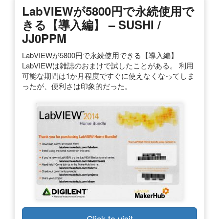
LabVIEWが5800円で永続使用で
きる【導入編】 – SUSHI /
JJ0PPM
LabVIEWが5800円で永続使用できる【導入編】
LabVIEWは雑誌のおまけで試したことがある。 利用
可能な期間は1か月程度ですぐに使えなくなってしま
ったが、便利さは印象的だった。
Click to visit