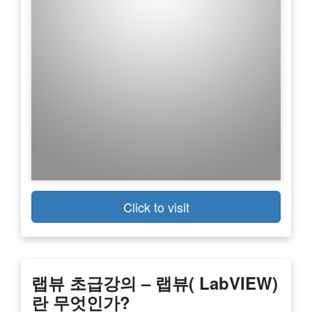
Click to visit
랩뷰 초급강의 – 랩뷰( LabVIEW)
란 무엇인가?