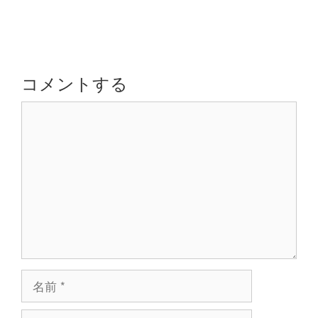
ナ
ー
ビ
ゲ
ー
シ
コメントする
ョ
コ
ン
メ
ン
ト
名
前
メ