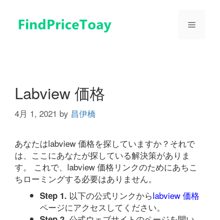
コ
ン
メ
テ
ン
ツ
ニ
へ
ス
ュ
キ
Labview 価格
ッ
プ
4月 1, 2021
by
昌伊橋
ー
あなたはlabview 価格を探していますか？それで
は、ここにあなたが探している解決策がありま
す。 これで、labview 価格リンクのためにあちこ
ちローミングする必要はありません。
以下の公式リンクから
labview 価格
Step 1.
ページにアクセスしてください。
公式ウェブサイトのページを開い
Step 2.