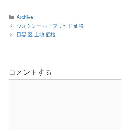
カ
Archive
テ
投
ヴォクシー ハイブリッド 価格
ゴ
稿
目黒 区 土地 価格
リ
ナ
ー
ビ
ゲ
ー
シ
コメントする
ョ
コ
ン
メ
ン
ト