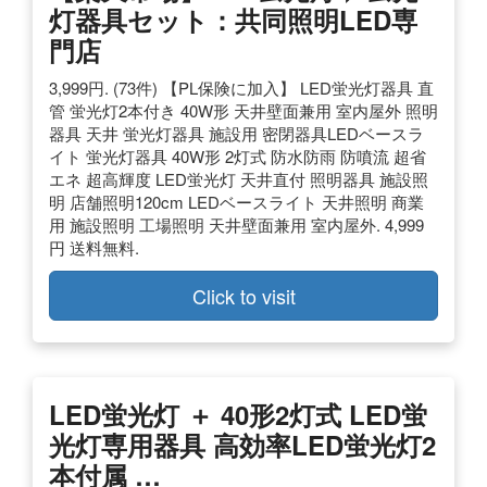
灯器具セット：共同照明LED専
門店
3,999円. (73件) 【PL保険に加入】 LED蛍光灯器具 直
管 蛍光灯2本付き 40W形 天井壁面兼用 室内屋外 照明
器具 天井 蛍光灯器具 施設用 密閉器具LEDベースラ
イト 蛍光灯器具 40W形 2灯式 防水防雨 防噴流 超省
エネ 超高輝度 LED蛍光灯 天井直付 照明器具 施設照
明 店舗照明120cm LEDベースライト 天井照明 商業
用 施設照明 工場照明 天井壁面兼用 室内屋外. 4,999
円 送料無料.
Click to visit
LED蛍光灯 ＋ 40形2灯式 LED蛍
光灯専用器具 高効率LED蛍光灯2
本付属 …