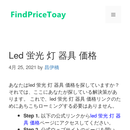
コ
ン
メ
テ
ン
ツ
ニ
へ
ス
ュ
キ
Led 蛍光 灯 器具 価格
ッ
プ
4月 25, 2021
by
昌伊橋
ー
あなたはled 蛍光 灯 器具 価格を探していますか？
それでは、ここにあなたが探している解決策があ
ります。 これで、led 蛍光 灯 器具 価格リンクのた
めにあちこちローミングする必要はありません。
以下の公式リンクから
led 蛍光 灯 器
Step 1.
具 価格
ページにアクセスしてください。
公式ウェブサイトのページを開い
Step 2.