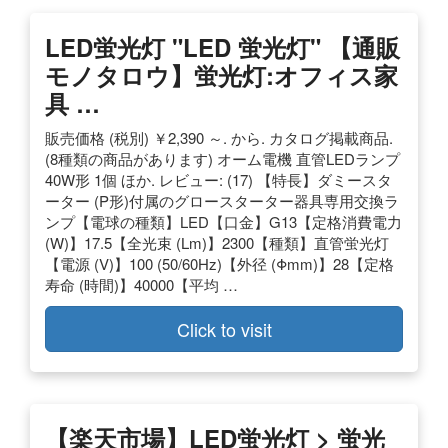
LED蛍光灯 "LED 蛍光灯" 【通販
モノタロウ】蛍光灯:オフィス家
具 …
販売価格 (税別) ￥2,390 ～. から. カタログ掲載商品.
(8種類の商品があります) オーム電機 直管LEDランプ
40W形 1個 ほか. レビュー: (17) 【特長】ダミースタ
ーター (P形)付属のグロースターター器具専用交換ラ
ンプ【電球の種類】LED【口金】G13【定格消費電力
(W)】17.5【全光束 (Lm)】2300【種類】直管蛍光灯
【電源 (V)】100 (50/60Hz)【外径 (Φmm)】28【定格
寿命 (時間)】40000【平均 …
Click to visit
【楽天市場】LED蛍光灯 > 蛍光