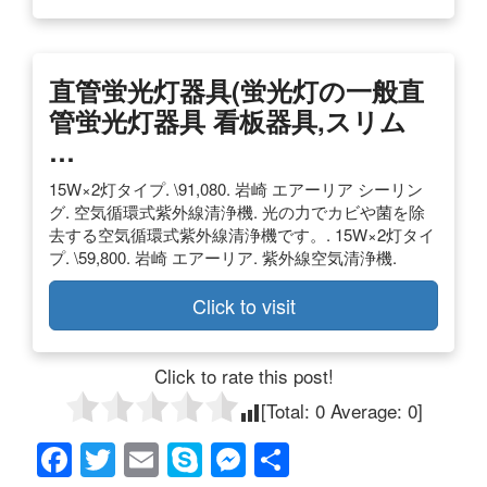
直管蛍光灯器具(蛍光灯の一般直
管蛍光灯器具 看板器具,スリム
…
15W×2灯タイプ. \91,080. 岩崎 エアーリア シーリン
グ. 空気循環式紫外線清浄機. 光の力でカビや菌を除
去する空気循環式紫外線清浄機です。. 15W×2灯タイ
プ. \59,800. 岩崎 エアーリア. 紫外線空気清浄機.
Click to visit
Click to rate this post!
[Total:
0
Average:
0
]
F
T
E
S
M
共