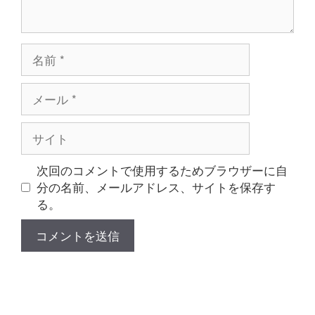
名
前
メ
ー
ル
サ
イ
ト
次回のコメントで使用するためブラウザーに自
分の名前、メールアドレス、サイトを保存す
る。