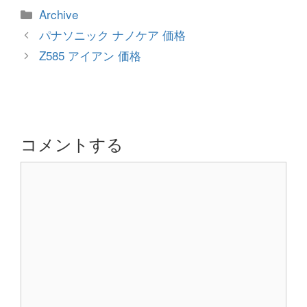
カ
Archive
テ
投
パナソニック ナノケア 価格
ゴ
稿
Z585 アイアン 価格
リ
ナ
ー
ビ
ゲ
ー
シ
コメントする
ョ
コ
ン
メ
ン
ト