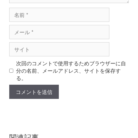
名
前
メ
ー
ル
サ
イ
ト
次回のコメントで使用するためブラウザーに自
分の名前、メールアドレス、サイトを保存す
る。
関連記事