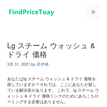
コ
ン
メ
テ
ン
ツ
ニ
へ
ス
ュ
キ
Lg スチーム ウォッシュ &
ッ
ドライ 価格
プ
ー
3月 31, 2021
by
昌伊橋
あなたはlg スチーム ウォッシュ & ドライ 価格を
探していますか？それでは、ここにあなたが探し
ている解決策があります。 これで、lg スチーム ウ
ォッシュ & ドライ 価格リンクのためにあちこちロ
ーミングする必要はありません。