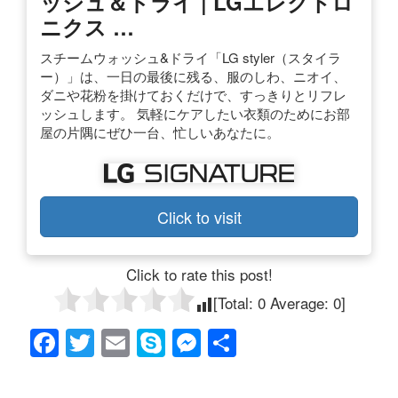
ッシュ＆ドライ | LGエレクトロ
ニクス …
スチームウォッシュ&ドライ「LG styler（スタイラ
ー）」は、一日の最後に残る、服のしわ、ニオイ、
ダニや花粉を掛けておくだけで、すっきりとリフレ
ッシュします。 気軽にケアしたい衣類のためにお部
屋の片隅にぜひ一台、忙しいあなたに。
Click to visit
Click to rate this post!
[Total:
0
Average:
0
]
F
T
E
S
M
共
a
wi
m
ky
e
有