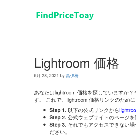
コ
ン
テ
ン
ツ
へ
ス
キ
Lightroom 価格
ッ
プ
5月 28, 2021
by
昌伊橋
あなたはlightroom 価格を探していま
す。 これで、lightroom 価格リンク
以下の公式リンクから
lightr
Step 1.
公式ウェブサイトのページを
Step 2.
それでもアクセスできない場
Step 3.
ださい。