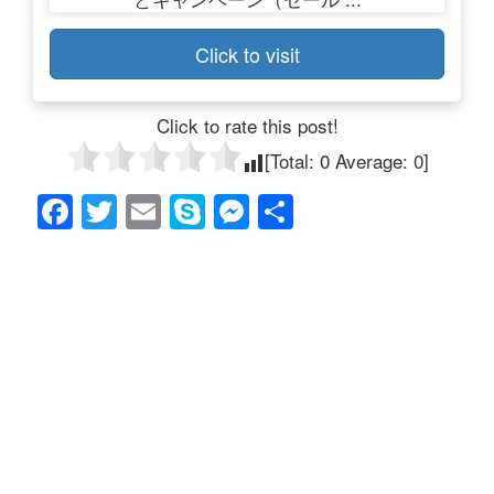
Click to visit
Click to rate this post!
[Total:
0
Average:
0
]
F
T
E
S
M
共
a
wi
m
ky
e
有
c
tt
ail
p
ss
e
er
e
e
b
n
o
g
o
er
k