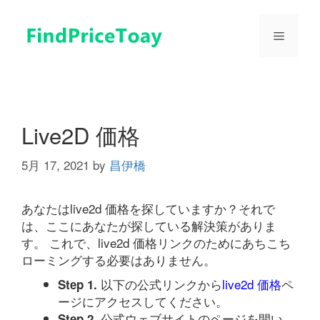
コ
ン
メ
テ
ン
ツ
ニ
へ
ス
ュ
キ
Live2D 価格
ッ
プ
5月 17, 2021
by
昌伊橋
ー
あなたはlive2d 価格を探していますか？それで
は、ここにあなたが探している解決策がありま
す。 これで、live2d 価格リンクのためにあちこち
ローミングする必要はありません。
以下の公式リンクから
live2d 価格
ペ
Step 1.
ージにアクセスしてください。
公式ウェブサイトのページを開い
Step 2.