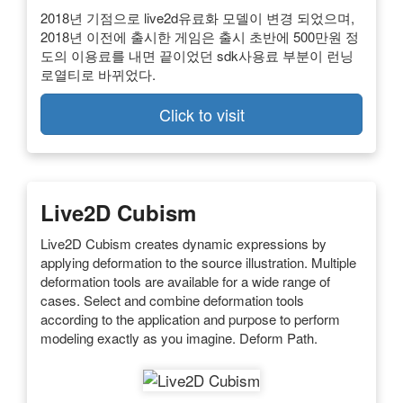
2018년 기점으로 live2d유료화 모델이 변경 되었으며,
2018년 이전에 출시한 게임은 출시 초반에 500만원 정
도의 이용료를 내면 끝이었던 sdk사용료 부분이 런닝
로열티로 바뀌었다.
Click to visit
Live2D Cubism
Live2D Cubism creates dynamic expressions by
applying deformation to the source illustration. Multiple
deformation tools are available for a wide range of
cases. Select and combine deformation tools
according to the application and purpose to perform
modeling exactly as you imagine. Deform Path.