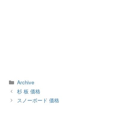
カ
Archive
テ
投
杉 板 価格
ゴ
稿
スノーボード 価格
リ
ナ
ー
ビ
ゲ
ー