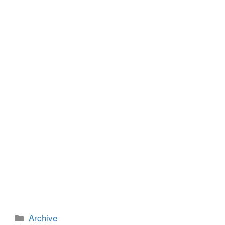
b
n
o
g
o
er
k
カ
Archive