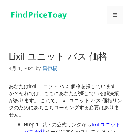
コ
ン
メ
テ
ン
ツ
ニ
へ
ス
ュ
キ
Lixil ユニット バス 価格
ッ
プ
4月 1, 2021
by
昌伊橋
ー
あなたはlixil ユニット バス 価格を探しています
か？それでは、ここにあなたが探している解決策
があります。 これで、lixil ユニット バス 価格リン
クのためにあちこちローミングする必要はありま
せん。
以下の公式リンクから
lixil ユニット
Step 1.
バス 価格
ページにアクセスしてください。