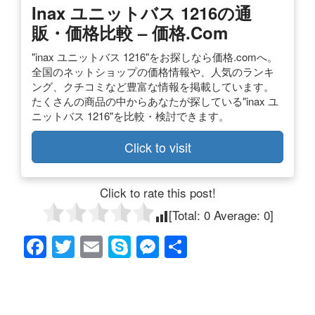
Inax ユニットバス 1216の通
販・価格比較 – 価格.com
"inax ユニットバス 1216"をお探しなら価格.comへ。
全国のネットショップの価格情報や、人気のランキ
ング、クチコミなど豊富な情報を掲載しています。
たくさんの商品の中からあなたが探している"inax ユ
ニットバス 1216"を比較・検討できます。
Click to visit
Click to rate this post!
[Total:
0
Average:
0
]
F
T
E
S
M
共
a
wi
m
ky
e
有
c
tt
ail
p
ss
e
er
e
e