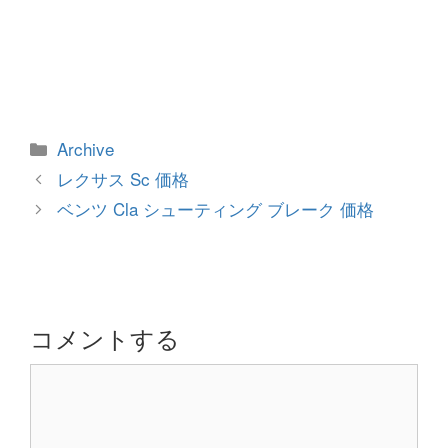
カ
Archive
テ
投
レクサス Sc 価格
ゴ
稿
ベンツ Cla シューティング ブレーク 価格
リ
ナ
ー
ビ
ゲ
ー
シ
コメントする
ョ
コ
ン
メ
ン
ト