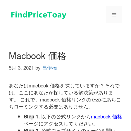
コ
ン
メ
テ
ン
ツ
ニ
へ
ス
ュ
キ
Macbook 価格
ッ
プ
5月 3, 2021
by
昌伊橋
ー
あなたはmacbook 価格を探していますか？それで
は、ここにあなたが探している解決策がありま
す。 これで、macbook 価格リンクのためにあちこ
ちローミングする必要はありません。
以下の公式リンクから
macbook 価格
Step 1.
ページにアクセスしてください。
公式ウェブサイトのページを開い
Step 2.