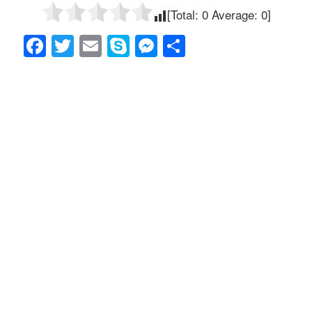
[Total:
0
Average:
0
]
F
T
E
S
M
共
a
wi
m
ky
e
有
c
tt
ail
p
ss
e
er
e
e
b
n
o
g
o
er
k