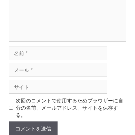
名
前
メ
ー
ル
サ
イ
ト
次回のコメントで使用するためブラウザーに自
分の名前、メールアドレス、サイトを保存す
る。