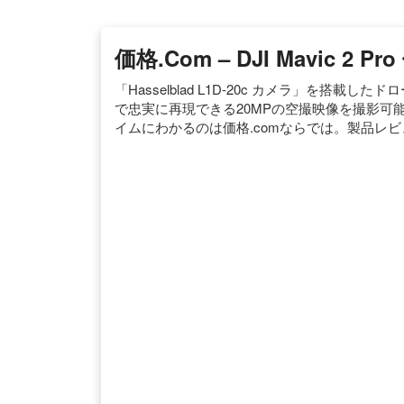
価格.com – DJI Mavic 2 P
「Hasselblad L1D-20c カメラ」を搭載し
で忠実に再現できる20MPの空撮映像を撮影可能。D
イムにわかるのは価格.comならでは。製品レ