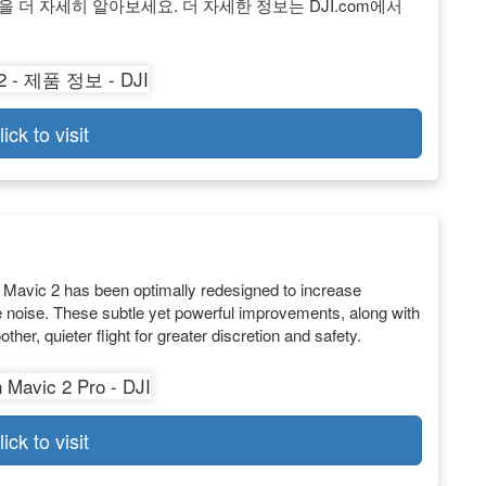
m을 더 자세히 알아보세요. 더 자세한 정보는 DJI.com에서
lick to visit
e Mavic 2 has been optimally redesigned to increase
 noise. These subtle yet powerful improvements, along with
r, quieter flight for greater discretion and safety.
lick to visit