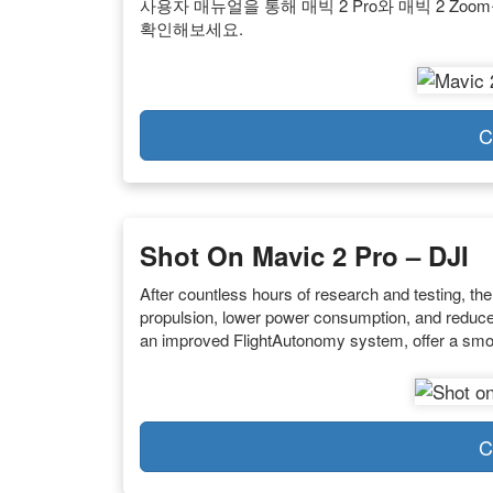
사용자 매뉴얼을 통해 매빅 2 Pro와 매빅 2 Zoo
확인해보세요.
C
Shot On Mavic 2 Pro – DJI
After countless hours of research and testing, th
propulsion, lower power consumption, and reduce
an improved FlightAutonomy system, offer a smoothe
C