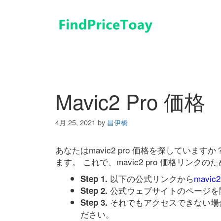
コ
ン
テ
ン
ツ
へ
ス
キ
Mavic2 Pro 価格
ッ
プ
4月 25, 2021
by
昌伊橋
あなたはmavic2 pro 価格を探してい
ます。 これで、mavic2 pro 価格リ
以下の公式リンクから
mavic
Step 1.
公式ウェブサイトのページを
Step 2.
それでもアクセスできない場
Step 3.
ださい。