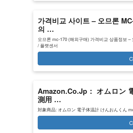
가격비교 사이트 – 오므론 MC
의 …
오므론 mc-170 (해외구매) 가격비교 상품정보 –
/ 플랫센서
C
Amazon.co.jp： オムロン
測用 …
対象商品: オムロン 電子体温計 けんおんくん mc-1
C