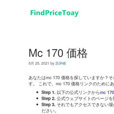
コ
ン
テ
ン
ツ
へ
ス
キ
Mc 170 価格
ッ
プ
5月 25, 2021
by
昌伊橋
あなたはmc 170 価格を探していますか
す。 これで、mc 170 価格リンクのた
以下の公式リンクから
mc 17
Step 1.
公式ウェブサイトのページを
Step 2.
それでもアクセスできない場
Step 3.
ださい。