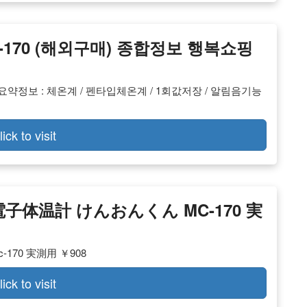
-170 (해외구매) 종합정보 행복쇼핑
 요약정보 : 체온계 / 펜타입체온계 / 1회값저장 / 알림음기능
lick to visit
 電子体温計 けんおんくん MC-170 実
70 実測用 ￥908
lick to visit