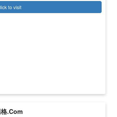
lick to visit
格.com