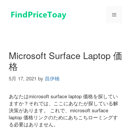
コ
ン
メ
テ
ン
ツ
ニ
へ
ス
ュ
キ
Microsoft Surface Laptop 価
ッ
格
プ
ー
5月 17, 2021
by
昌伊橋
あなたはmicrosoft surface laptop 価格を探してい
ますか？それでは、ここにあなたが探している解
決策があります。 これで、microsoft surface
laptop 価格リンクのためにあちこちローミングす
る必要はありません。