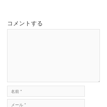
ー
ビ
ゲ
ー
シ
コメントする
ョ
コ
ン
メ
ン
ト
名
前
メ