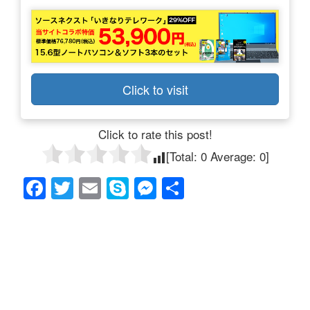
Click to visit
Click to rate this post!
[Total:
0
Average:
0
]
F
T
E
S
M
共
a
wi
m
ky
e
有
c
tt
ail
p
ss
e
er
e
e
b
n
o
g