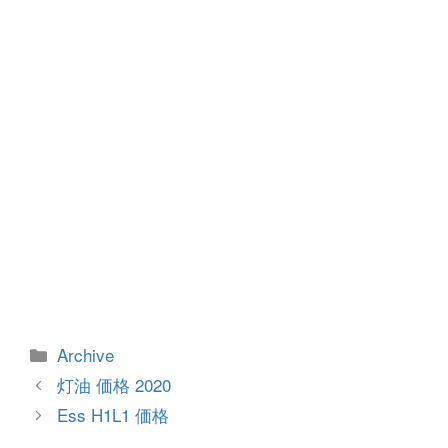
o
er
k
カ
Archive
テ
投
灯油 価格 2020
ゴ
稿
Ess H1L1 価格
リ
ナ