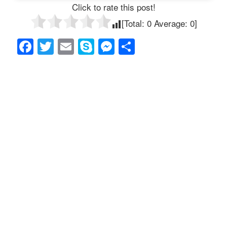
Click to rate this post!
[Total:
0
Average:
0
]
F
T
E
S
M
共
a
wi
m
ky
e
有
c
tt
ail
p
ss
e
er
e
e
b
n
o
g
o
er
k