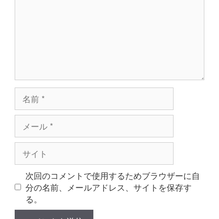
ン
ト
名
前
メ
ー
ル
サ
イ
ト
次回のコメントで使用するためブラウザーに自
分の名前、メールアドレス、サイトを保存す
る。