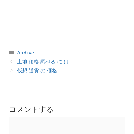
カ
Archive
テ
投
土地 価格 調べる に は
ゴ
稿
仮想 通貨 の 価格
リ
ナ
ー
ビ
ゲ
ー
シ
コメントする
ョ
コ
ン
メ