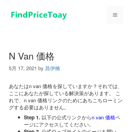
コ
ン
メ
テ
ン
ツ
ニ
へ
ス
ュ
キ
N Van 価格
ッ
プ
5月 17, 2021
by
昌伊橋
ー
あなたはn van 価格を探していますか？それでは、
ここにあなたが探している解決策があります。 こ
れで、n van 価格リンクのためにあちこちローミン
グする必要はありません。
以下の公式リンクから
n van 価格
ペ
Step 1.
ージにアクセスしてください。
公式ウェブサイトのページを開い
Step 2.